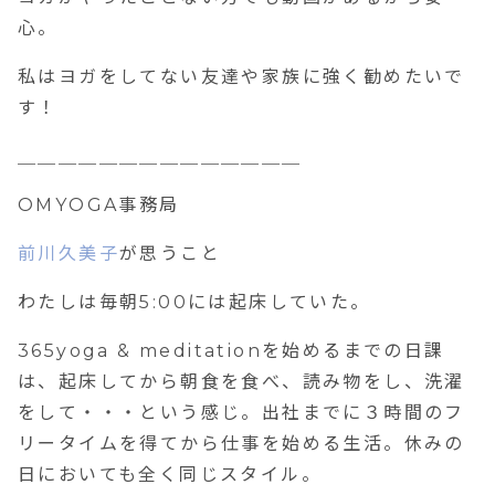
心。
私はヨガをしてない友達や家族に強く勧めたいで
す！
＿＿＿＿＿＿＿＿＿＿＿＿＿＿
OMYOGA事務局
前川久美子
が思うこと
わたしは毎朝5:00には起床していた。
365yoga & meditationを始めるまでの日課
は、起床してから朝食を食べ、読み物をし、洗濯
をして・・・という感じ。出社までに３時間のフ
リータイムを得てから仕事を始める生活。休みの
日においても全く同じスタイル。