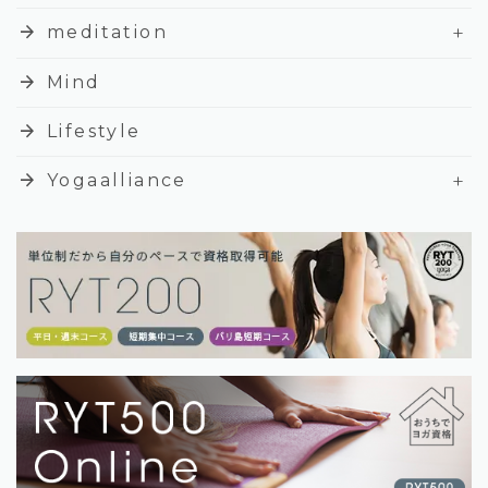
+
arrow_forward
meditation
arrow_forward
Mind
arrow_forward
Lifestyle
+
arrow_forward
Yogaalliance