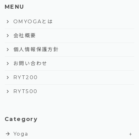
MENU
keyboard_arrow_right
OMYOGAとは
keyboard_arrow_right
会社概要
keyboard_arrow_right
個人情報保護方針
keyboard_arrow_right
お問い合わせ
keyboard_arrow_right
RYT200
keyboard_arrow_right
RYT500
Category
+
arrow_forward
Yoga