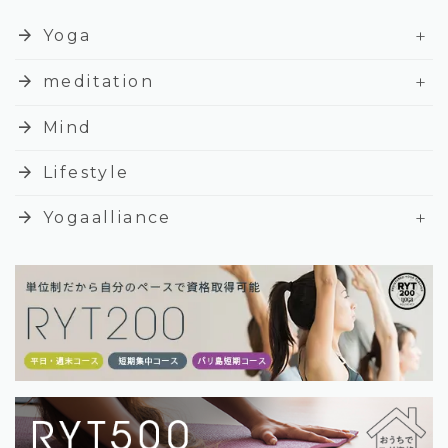
+
arrow_forward
Yoga
+
arrow_forward
meditation
arrow_forward
Mind
arrow_forward
Lifestyle
+
arrow_forward
Yogaalliance