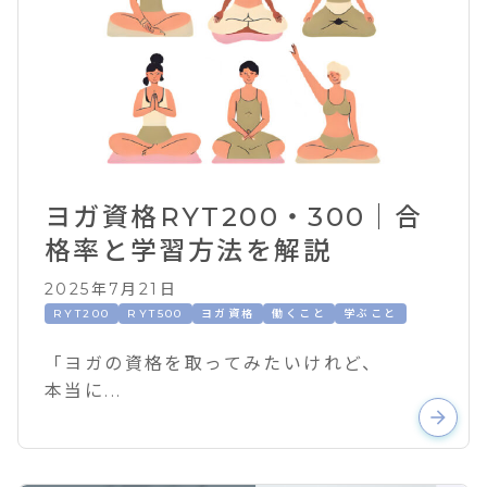
ヨガ資格RYT200・300｜合
格率と学習方法を解説
2025年7月21日
RYT200
RYT500
ヨガ資格
働くこと
学ぶこと
「ヨガの資格を取ってみたいけれど、
本当に...
arrow_forward