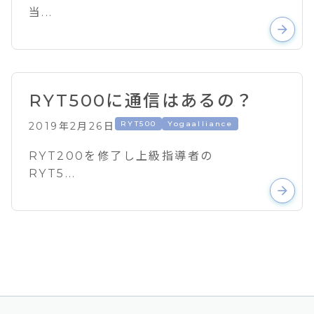
当...
arrow_forward
RYT500に通信はあるの？
RYT500
Yogaalliance
2019年2月26日
RYT200を修了し上級指導者の
RYT5...
arrow_forward