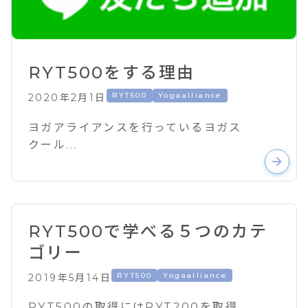
RYT500をする理由
RYT500
Yogaalliance
2020年2月1日
ヨガアライアンスを行っているヨガス
クール...
arrow_forward
RYT500で学べる５つのカテ
ゴリー
RYT500
Yogaalliance
2019年5月14日
RYT500の取得にはRYT200を取得...