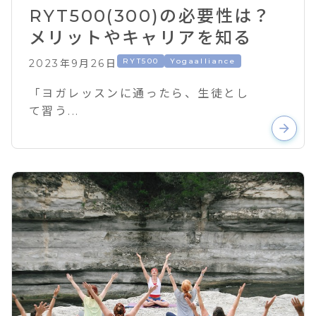
RYT500(300)の必要性は？
メリットやキャリアを知る
RYT500
Yogaalliance
2023年9月26日
「ヨガレッスンに通ったら、生徒とし
て習う...
arrow_forward