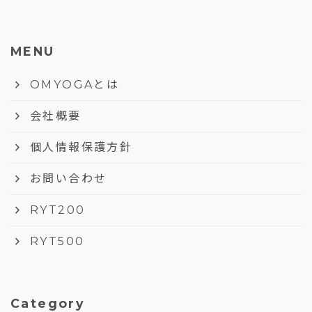
MENU
keyboard_arrow_right
OMYOGAとは
keyboard_arrow_right
会社概要
keyboard_arrow_right
個人情報保護方針
keyboard_arrow_right
お問い合わせ
keyboard_arrow_right
RYT200
keyboard_arrow_right
RYT500
Category