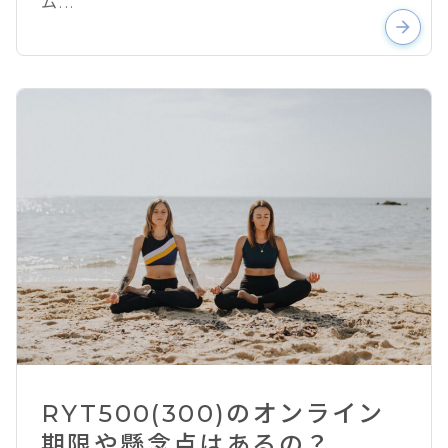
ム...
arrow_forward
RYT500(300)のオンライン
期限や懸念点はあるの？