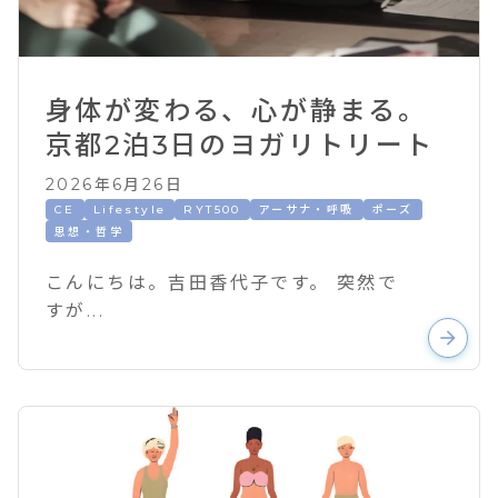
身体が変わる、心が静まる。
京都2泊3日のヨガリトリート
2026年6月26日
CE
Lifestyle
RYT500
アーサナ・呼吸
ポーズ
思想・哲学
こんにちは。吉田香代子です。 突然で
すが...
arrow_forward