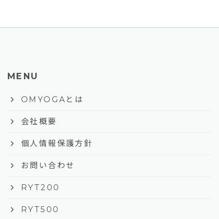
MENU
keyboard_arrow_right
OMYOGAとは
keyboard_arrow_right
会社概要
keyboard_arrow_right
個人情報保護方針
keyboard_arrow_right
お問い合わせ
keyboard_arrow_right
RYT200
keyboard_arrow_right
RYT500