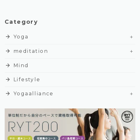
Category
+
arrow_forward
Yoga
+
arrow_forward
meditation
arrow_forward
Mind
arrow_forward
Lifestyle
+
arrow_forward
Yogaalliance