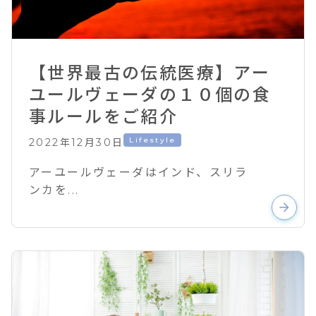
【世界最古の伝統医療】アー
ユールヴェーダの１０個の食
事ルールをご紹介
Lifestyle
2022年12月30日
アーユールヴェーダはインド、スリラ
ンカを...
arrow_forward