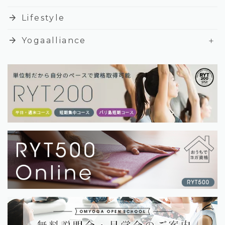
arrow_forward
Lifestyle
+
arrow_forward
Yogaalliance