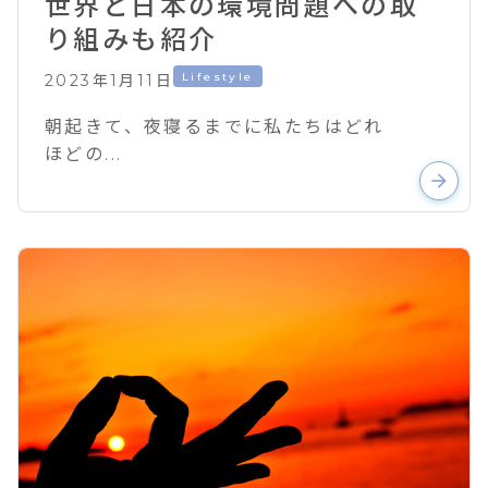
世界と日本の環境問題への取
り組みも紹介
Lifestyle
2023年1月11日
朝起きて、夜寝るまでに私たちはどれ
ほどの...
arrow_forward