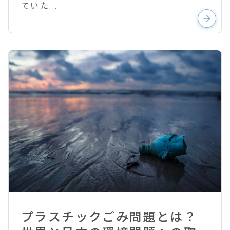
ていた...
arrow_forward
プラスチックごみ問題とは？