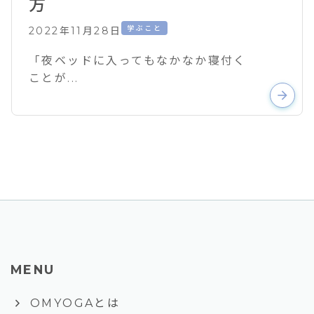
方
学ぶこと
2022年11月28日
「夜ベッドに入ってもなかなか寝付く
ことが...
arrow_forward
MENU
keyboard_arrow_right
OMYOGAとは