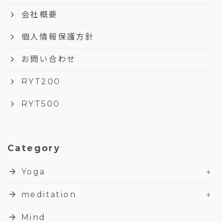
keyboard_arrow_right
会社概要
keyboard_arrow_right
個人情報保護方針
keyboard_arrow_right
お問い合わせ
keyboard_arrow_right
RYT200
keyboard_arrow_right
RYT500
Category
+
arrow_forward
Yoga
+
arrow_forward
meditation
arrow_forward
Mind