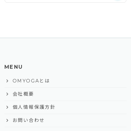
MENU
keyboard_arrow_right
OMYOGAとは
keyboard_arrow_right
会社概要
keyboard_arrow_right
個人情報保護方針
keyboard_arrow_right
お問い合わせ