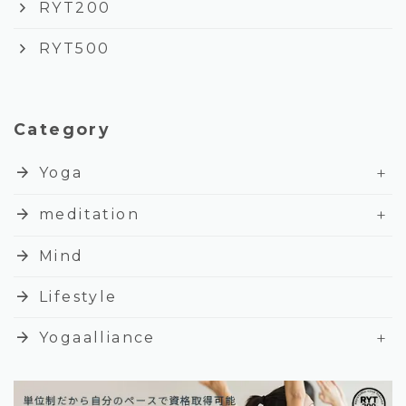
keyboard_arrow_right
RYT200
keyboard_arrow_right
RYT500
Category
+
arrow_forward
Yoga
+
arrow_forward
meditation
arrow_forward
Mind
arrow_forward
Lifestyle
+
arrow_forward
Yogaalliance