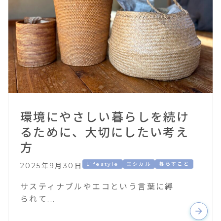
環境にやさしい暮らしを続け
るために、大切にしたい考え
方
Lifestyle
エシカル
暮らすこと
2025年9月30日
サスティナブルやエコという言葉に縛
られて...
arrow_forward