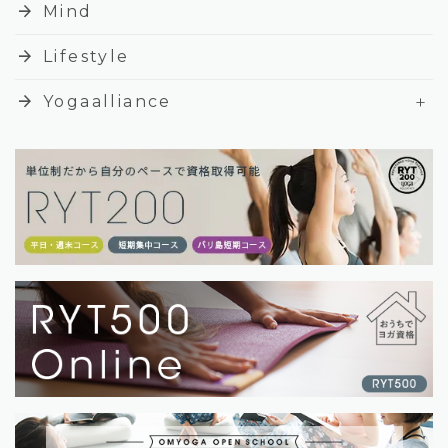
arrow_forward
Mind
arrow_forward
Lifestyle
+
arrow_forward
Yogaalliance