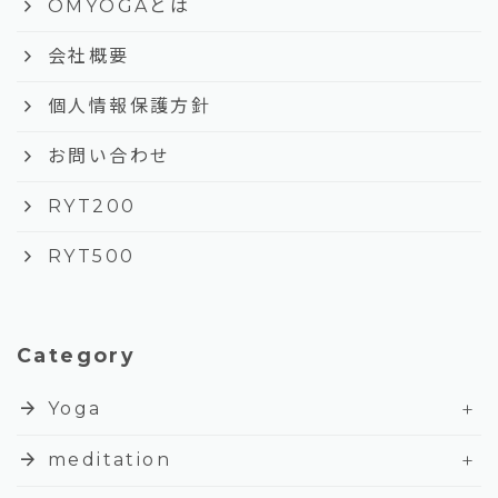
keyboard_arrow_right
OMYOGAとは
keyboard_arrow_right
会社概要
keyboard_arrow_right
個人情報保護方針
keyboard_arrow_right
お問い合わせ
keyboard_arrow_right
RYT200
keyboard_arrow_right
RYT500
Category
+
arrow_forward
Yoga
+
arrow_forward
meditation