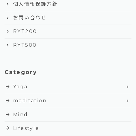
keyboard_arrow_right
個人情報保護方針
keyboard_arrow_right
お問い合わせ
keyboard_arrow_right
RYT200
keyboard_arrow_right
RYT500
Category
+
arrow_forward
Yoga
+
arrow_forward
meditation
arrow_forward
Mind
arrow_forward
Lifestyle