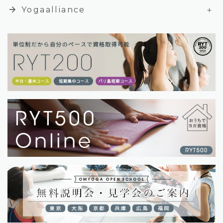
+
arrow_forward
Yogaalliance