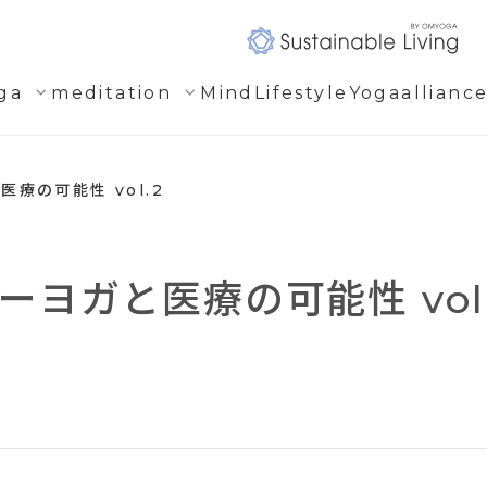
expand_more
expand_more
ga
meditation
Mind
Lifestyle
Yogaallianc
療の可能性 vol.2
ヨガと医療の可能性 vol.