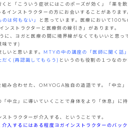
行くと「こういう症状にはこのポーズが効く」「薬を飲
いるインストラクターの方にお会いすることがあります
ものは何もない」
と思っています。医療において
100%
インストラクターと医療側の線引き」があります。
うに、ヨガと医療の間に境界線がなくてもいいと思っ
味です)
欲しいと思います。
MTY
の中の講座の「医師に聞く話
だく(再認識してもらう)
というのも役割の１つなのか
を組み合わせた、
OMYOGA
独自の造語です。「中立」
の「中立」に導いていくことで身体をより「休息」に
ンストラクターが介入する、ということです。
く介入するにはある程度ヨガインストラクターのバック