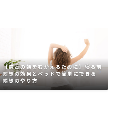
イ
20
ヨガのアーサナで、股関節の可動域を
広げる4ステップ