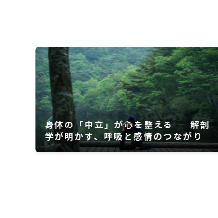
解剖
ヨガ資格RYT200・300｜合格率と
り
学習方法を解説