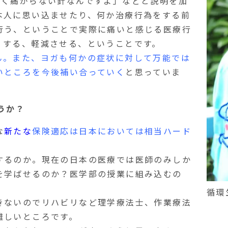
全く痛がらない針なんですよ」などと説明を加
本人に思い込ませたり、何か治療行為をする前
行う、ということで実際に痛いと感じる医療行
くする、軽減させる、ということです。
ん。また、ヨガも何かの症状に対して万能では
いところを今後補い合っていく
と思っていま
うか？
な
新たな
保険適応は日本においては相当ハード
するのか。現在の日本の医療では医師のみしか
を学ばせるのか？医学部の授業に組み込むの
循環
きないのでリハビリなど理学療法士、作業療法
難しいところです。