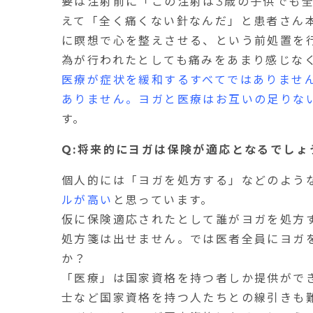
要は注射前に「この注射は
3
歳の子供でも
えて「全く痛くない針なんだ」と患者さん
に瞑想で心を整えさせる、という前処置を
為が行われたとしても痛みをあまり感じな
医療が症状を緩和するすべてではありませ
ありません。ヨガと医療はお互いの足りな
す。
Q:将来的にヨガは保険が適応となるでしょ
個人的には「ヨガを処方する」などのよう
ルが高い
と思っています。
仮に保険適応されたとして誰がヨガを処方
処方箋は出せません。では医者全員にヨガ
か？
「医療」は国家資格を持つ者しか提供がで
士など国家資格を持つ人たちとの線引きも