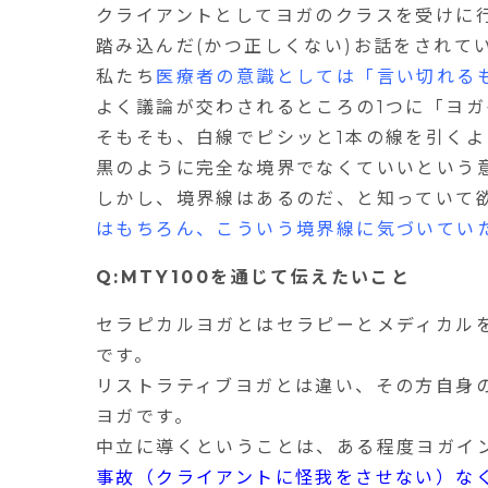
クライアントとしてヨガのクラスを受けに
踏み込んだ(かつ正しくない)お話をされて
私たち
医療者の意識としては「言い切れる
よく議論が交わされるところの
1
つに「ヨガ
そもそも、白線でピシッと
1
本の線を引くよ
黒のように完全な境界でなくていいという意
しかし、境界線はあるのだ、と知っていて
はもちろん、こういう境界線に気づいていた
Q:MTY100
を通じて伝えたいこと
セラピカルヨガとはセラピーとメディカル
です。
リストラティブヨガとは違い、その方自身
ヨガです。
中立に導くということは、ある程度ヨガイ
事故（クライアントに怪我をさせない）な