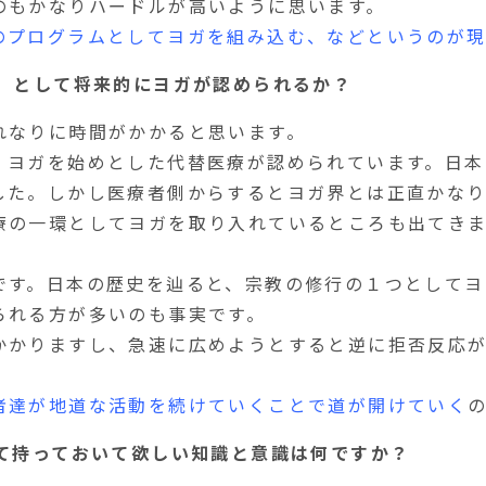
のもかなりハードルが高いように思います。
のプログラムとしてヨガを組み込む、などというのが
う）として将来的にヨガが認められるか？
れなりに時間がかかると思います。
、ヨガを始めとした代替医療が認められています。日本
した。しかし医療者側からするとヨガ界とは正直かなり
療の一環としてヨガを取り入れているところも出てき
です。日本の歴史を辿ると、宗教の修行の１つとしてヨ
られる方が多いのも事実です。
かかりますし、急速に広めようとすると逆に拒否反応
者達が地道な活動を続けていくことで道が開けていく
して持っておいて欲しい知識と意識は何ですか？