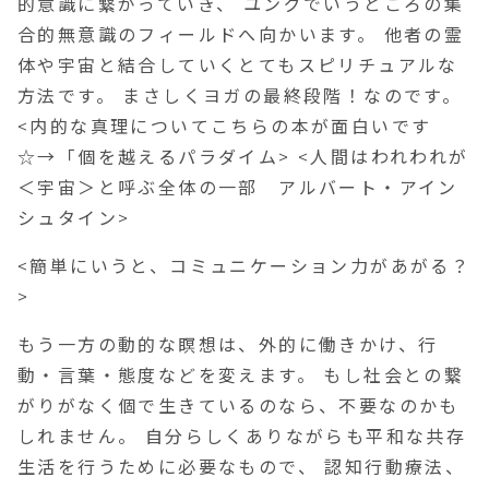
的意識に繋がっていき、 ユングでいうところの集
合的無意識のフィールドへ向かいます。 他者の霊
体や宇宙と結合していくとてもスピリチュアルな
方法です。 まさしくヨガの最終段階！なのです。
<内的な真理についてこちらの本が面白いです
☆→「個を越えるパラダイム> <人間はわれわれが
＜宇宙＞と呼ぶ全体の一部 アルバート・アイン
シュタイン>
<簡単にいうと、コミュニケーション力があがる？
>
もう一方の動的な瞑想は、外的に働きかけ、行
動・言葉・態度などを変えます。 もし社会との繋
がりがなく個で生きているのなら、不要なのかも
しれません。 自分らしくありながらも平和な共存
生活を行うために必要なもので、 認知行動療法、