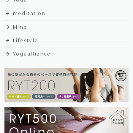
+
arrow_forward
meditation
arrow_forward
Mind
arrow_forward
Lifestyle
+
arrow_forward
Yogaalliance