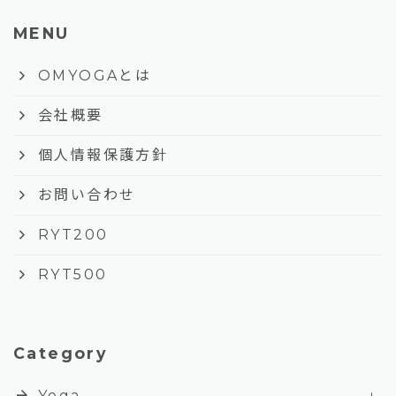
MENU
keyboard_arrow_right
OMYOGAとは
keyboard_arrow_right
会社概要
keyboard_arrow_right
個人情報保護方針
keyboard_arrow_right
お問い合わせ
keyboard_arrow_right
RYT200
keyboard_arrow_right
RYT500
Category
+
arrow_forward
Yoga