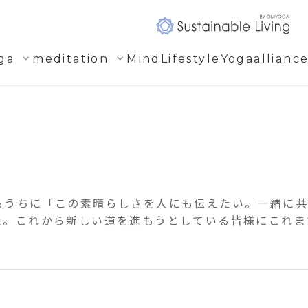
expand_more
expand_more
ga
meditation
Mind
Lifestyle
Yogaallianc
るうちに「この素晴らしさを人にも伝えたい。一緒に
た。これから新しい道を進もうとしている皆様にこれま