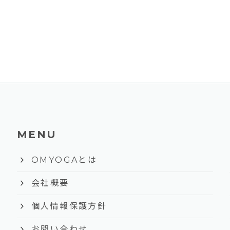
MENU
keyboard_arrow_right
OMYOGAとは
keyboard_arrow_right
会社概要
keyboard_arrow_right
個人情報保護方針
keyboard_arrow_right
お問い合わせ