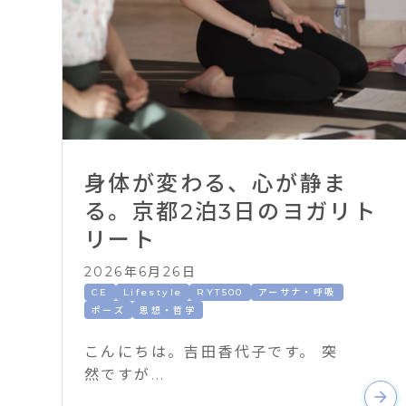
身体が変わる、心が静ま
る。京都2泊3日のヨガリト
リート
2026年6月26日
CE
Lifestyle
RYT500
アーサナ・呼吸
ポーズ
思想・哲学
こんにちは。吉田香代子です。 突
然ですが...
arrow_forward