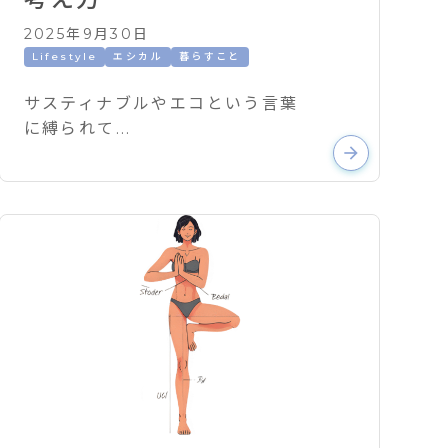
2025年9月30日
Lifestyle
エシカル
暮らすこと
サスティナブルやエコという言葉
に縛られて...
arrow_forward