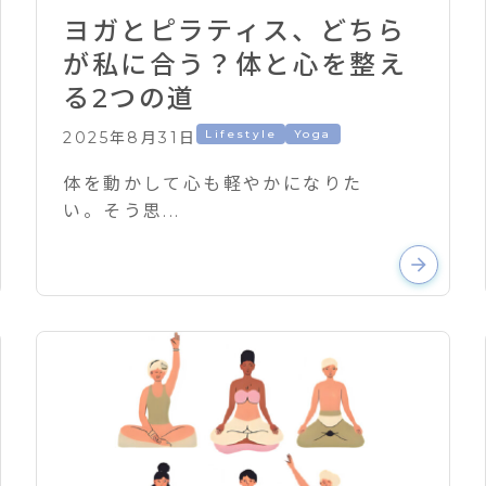
ヨガとピラティス、どちら
が私に合う？体と心を整え
る2つの道
Lifestyle
Yoga
2025年8月31日
体を動かして心も軽やかになりた
い。そう思...
arrow_forward