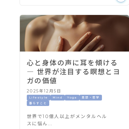
心と身体の声に耳を傾ける
― 世界が注目する瞑想とヨ
ガの価値
2025年12月5日
Lifestyle
Mind
Yoga
思想・哲学
暮らすこと
世界で10億人以上がメンタルヘル
スに悩ん...