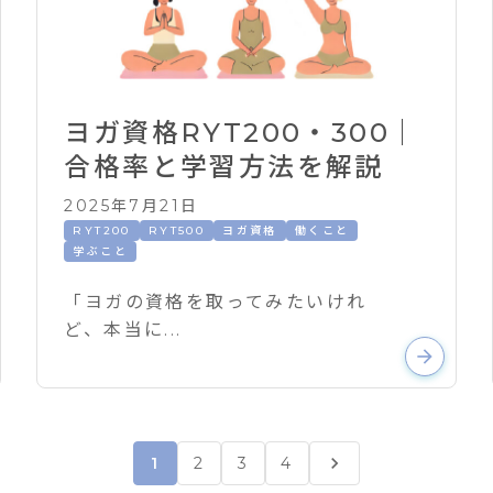
ヨガ資格RYT200・300｜
合格率と学習方法を解説
2025年7月21日
RYT200
RYT500
ヨガ資格
働くこと
学ぶこと
「ヨガの資格を取ってみたいけれ
ど、本当に...
arrow_forward
chevron_right
1
2
3
4