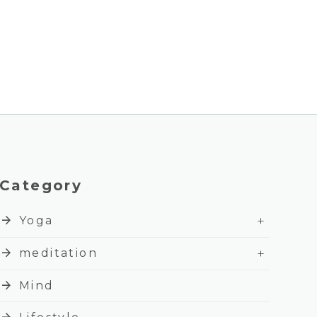
Category
+
arrow_forward
Yoga
+
arrow_forward
meditation
arrow_forward
Mind