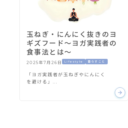
玉ねぎ・にんにく抜きのヨ
ギズフード〜ヨガ実践者の
食事法とは〜
Lifestyle
暮らすこと
2025年7月26日
「ヨガ実践者が玉ねぎやにんにく
を避ける」...
arrow_forward