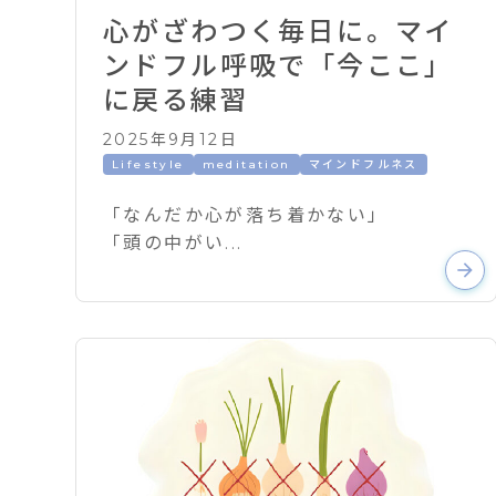
心がざわつく毎日に。マイ
ンドフル呼吸で「今ここ」
に戻る練習
2025年9月12日
Lifestyle
meditation
マインドフルネス
「なんだか心が落ち着かない」
「頭の中がい...
arrow_forward