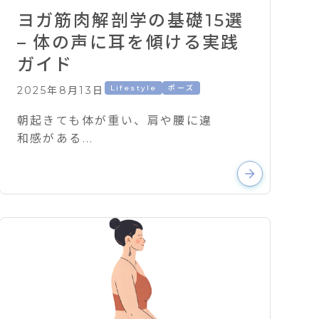
ヨガ筋肉解剖学の基礎15選
– 体の声に耳を傾ける実践
ガイド
Lifestyle
ポーズ
2025年8月13日
朝起きても体が重い、肩や腰に違
和感がある...
arrow_forward