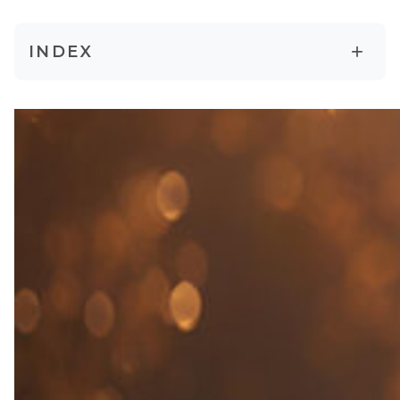
+
INDEX
パンチャコーシャが示す「人間の5つの層」
「感じる力」を取り戻す必要性
ヨガと瞑想が持つ本当の力
今、この瞬間からできること