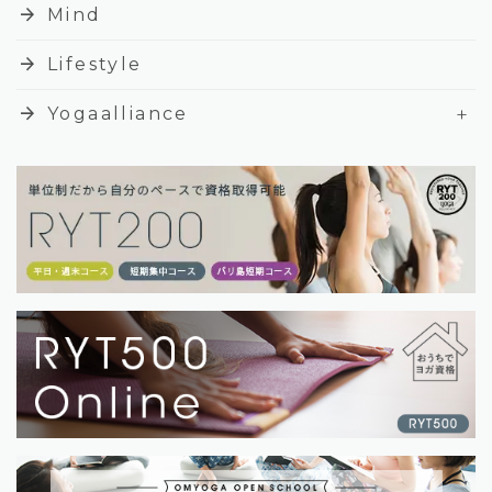
arrow_forward
Mind
arrow_forward
Lifestyle
+
arrow_forward
Yogaalliance