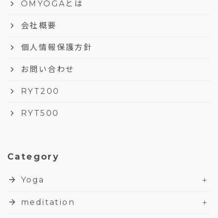
keyboard_arrow_right
OMYOGAとは
keyboard_arrow_right
会社概要
keyboard_arrow_right
個人情報保護方針
keyboard_arrow_right
お問い合わせ
keyboard_arrow_right
RYT200
keyboard_arrow_right
RYT500
Category
+
arrow_forward
Yoga
+
arrow_forward
meditation