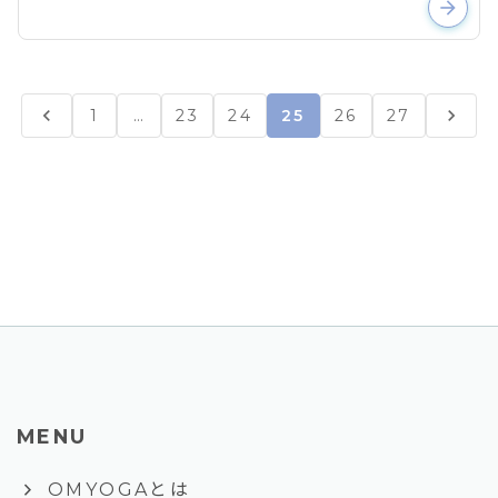
arrow_forward
chevron_left
chevron_right
1
…
23
24
25
26
27
MENU
keyboard_arrow_right
OMYOGAとは