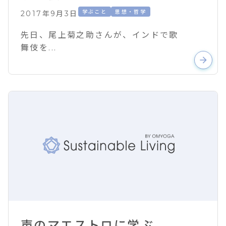
学ぶこと
思想・哲学
2017年9月3日
先日、尾上菊之助さんが、インドで歌
舞伎を...
arrow_forward
声のマエストロに学ぶ