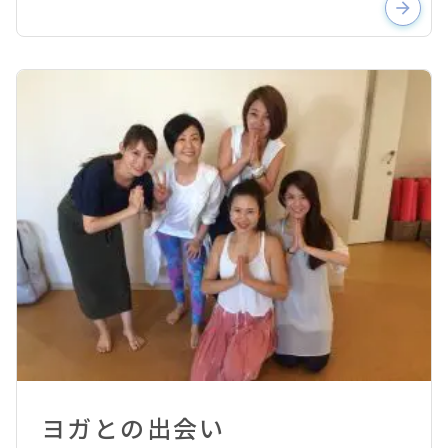
arrow_forward
ヨガとの出会い