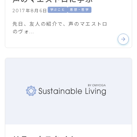
学ぶこと
思想・哲学
2017年8月6日
先日、友人の紹介で、声のマエストロ
のヴォ...
arrow_forward