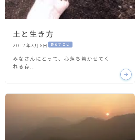
土と生き方
暮らすこと
2017年3月6日
みなさんにとって、心落ち着かせてく
れる存...
arrow_forward