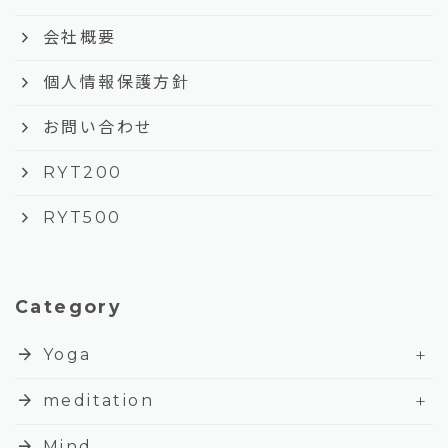
keyboard_arrow_right
会社概要
keyboard_arrow_right
個人情報保護方針
keyboard_arrow_right
お問い合わせ
keyboard_arrow_right
RYT200
keyboard_arrow_right
RYT500
Category
+
arrow_forward
Yoga
+
arrow_forward
meditation
arrow_forward
Mind