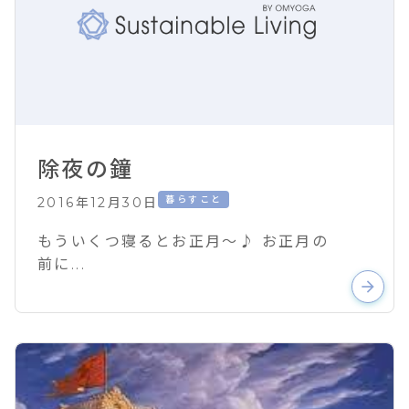
除夜の鐘
暮らすこと
2016年12月30日
もういくつ寝るとお正月～♪ お正月の
前に...
arrow_forward