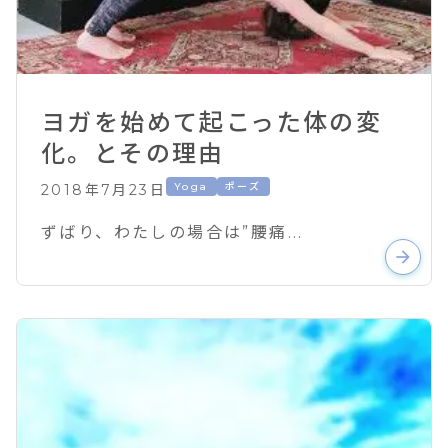
ヨガを始めて起こった体の変
化。とその理由
Yoga
ポーズ
2018年7月23日
ずばり、わたしの場合は”腰痛...
arrow_forward