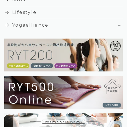
arrow_forward
Lifestyle
+
arrow_forward
Yogaalliance