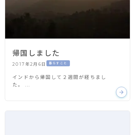
帰国しました
暮らすこと
2017年2月6日
インドから帰国して２週間が経ちまし
た。 ...
arrow_forward