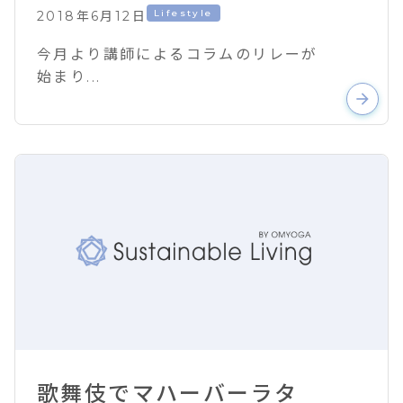
Lifestyle
2018年6月12日
今月より講師によるコラムのリレーが
始まり...
arrow_forward
歌舞伎でマハーバーラタ