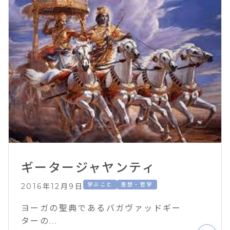
ギータージャヤンティ
学ぶこと
思想・哲学
2016年12月9日
ヨーガの聖典であるバガヴァッドギー
ターの...