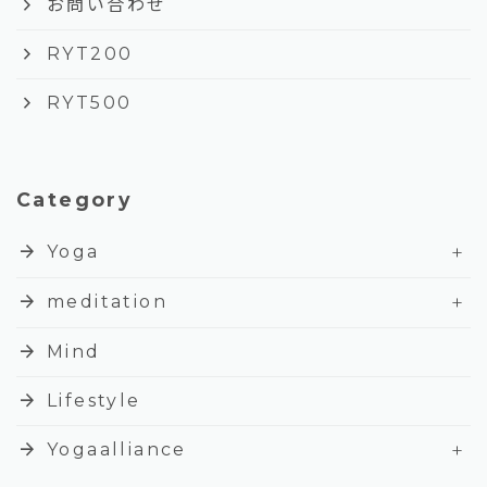
keyboard_arrow_right
お問い合わせ
keyboard_arrow_right
RYT200
keyboard_arrow_right
RYT500
Category
+
arrow_forward
Yoga
+
arrow_forward
meditation
arrow_forward
Mind
arrow_forward
Lifestyle
+
arrow_forward
Yogaalliance