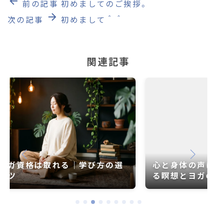
arrow_back
前の記事
初めましてのご挨拶。
arrow_forward
次の記事
初めまして＾＾
関連記事
心と身体の声に耳を傾ける ― 世界が注目す
る瞑想とヨガの価値