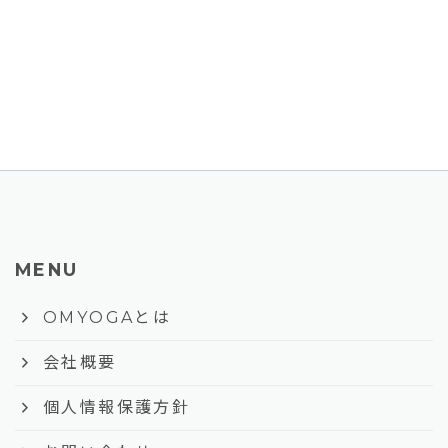
MENU
keyboard_arrow_right
OMYOGAとは
keyboard_arrow_right
会社概要
keyboard_arrow_right
個人情報保護方針