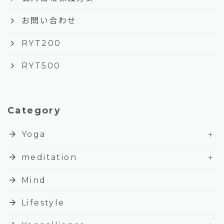
keyboard_arrow_right
お問い合わせ
keyboard_arrow_right
RYT200
keyboard_arrow_right
RYT500
Category
+
arrow_forward
Yoga
+
arrow_forward
meditation
arrow_forward
Mind
arrow_forward
Lifestyle