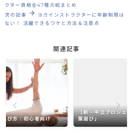
クター資格全47種の総まとめ
arrow_forward
次の記事
ヨガインストラクターに年齢制限は
ない！ 活躍できるワケと方法＆注意点
関連記事
【新・中立プロジェクト】新しい中立の「言
葉選び」