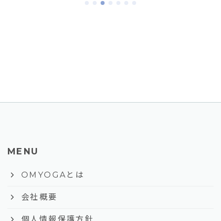
MENU
keyboard_arrow_right
OMYOGAとは
keyboard_arrow_right
会社概要
keyboard_arrow_right
個人情報保護方針