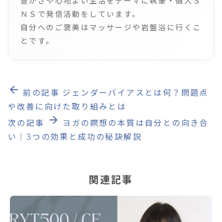
豊かさや心地よい生活をテーマに執筆・個人Ｓ
ＮＳで発信活動をしています。
自分へのご褒美はマッサージや岩盤浴に行くこ
とです。
arrow_back
前の記事
ジェンダーバイアスとは何？問題点
や改善に向けた取り組みとは
arrow_forward
次の記事
ヨガの瞑想の本質は自分との向き合
い｜3つの効果と成功の秘訣解説
関連記事