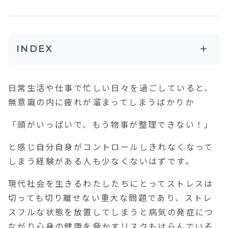
+
INDEX
ストレスとストレスマネジメントとは
日常生活や仕事で忙しい日々を過ごしていると、
そもそもストレスとは？
無意識の内に疲れが溜まってしまうばかりか
ストレスマネジメントとは
「頭がいっぱいで、もう物事が整理できない！」
ストレスマネジメントを行うメリット
と感じ自分自身がコントロールしきれなくなって
ストレス軽減に必要な要素
しまう経験がある人も少なくないはずです。
現代社会を生きるわたしたちにとってストレスは
切っても切り離せない重大な問題であり、ストレ
スフルな状態を放置してしまうと病気の発症につ
ながり心身の健康を脅かすリスクもはらんでいる