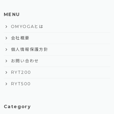
MENU
keyboard_arrow_right
OMYOGAとは
keyboard_arrow_right
会社概要
keyboard_arrow_right
個人情報保護方針
keyboard_arrow_right
お問い合わせ
keyboard_arrow_right
RYT200
keyboard_arrow_right
RYT500
Category