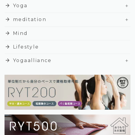
+
arrow_forward
Yoga
+
arrow_forward
meditation
arrow_forward
Mind
arrow_forward
Lifestyle
+
arrow_forward
Yogaalliance