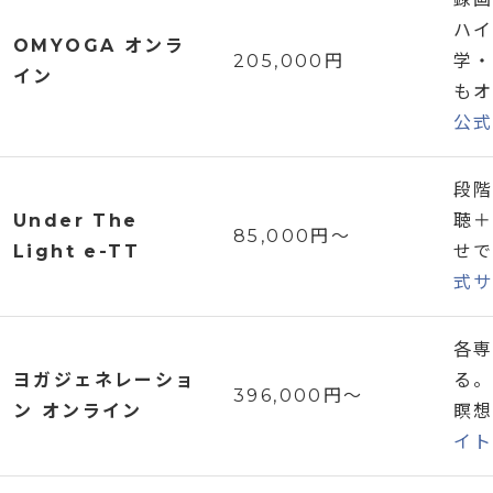
ハ
OMYOGA オンラ
東京都
205,000円
学
kSaNa Yoga
少人数
イン
495,000
目黒区
も
School（自
ドフル
円
自由が
公
由が丘）
多数。
丘
段
Under The
聴
85,000円〜
Light e-TT
せ
式
各
ヨガジェネレーショ
る
396,000円〜
ン オンライン
瞑
イ