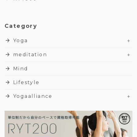
Category
+
arrow_forward
Yoga
+
arrow_forward
meditation
arrow_forward
Mind
arrow_forward
Lifestyle
+
arrow_forward
Yogaalliance