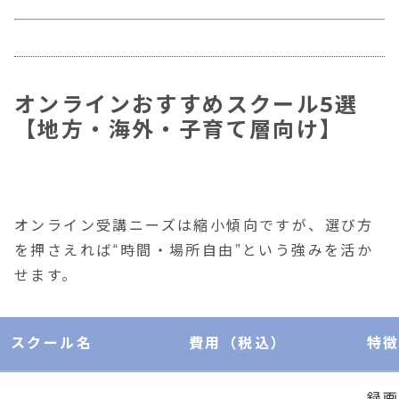
Under The
東京都
講師陣
499,999
Light（代々
渋谷区
瞑想・
円
木）
代々木
が整う
オンラインおすすめスクール5選
500,000
zen place
【地方・海外・子育て層向け】
円
東京都
解剖学
yoga
(早割
品川区
再受講
education（五
450,000
五反田
サイト
反田）
円）
オンライン受講ニーズは縮小傾向ですが、選び方
を押さえれば“時間・場所自由”という強みを活か
569,000
せます。
円（オン
全国展
東京都
FIRSTSHIP
ライン＋
制。初
新宿区
新宿校
通学
やすい
スクール名
費用（税込）
特
新宿
410,000
ト
円）
録