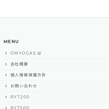
MENU
keyboard_arrow_right
OMYOGAとは
keyboard_arrow_right
会社概要
keyboard_arrow_right
個人情報保護方針
keyboard_arrow_right
お問い合わせ
keyboard_arrow_right
RYT200
keyboard_arrow_right
RYT500