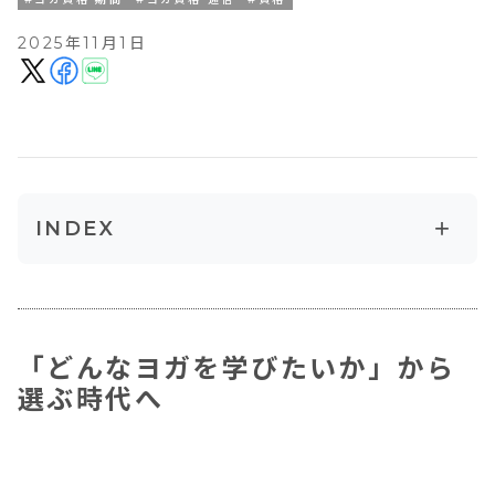
2025年11月1日
+
INDEX
「どんなヨガを学びたいか」から選ぶ時代へ
ヨガ資格「RYT200」とは？
主な教育区分／時間目安（学校が上乗せ可
「どんなヨガを学びたいか」から
能）
選ぶ時代へ