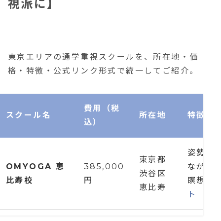
視派に】
東京エリアの通学重視スクールを、所在地・価
格・特徴・公式リンク形式で統一してご紹介。
費用（税
スクール名
所在地
特徴・
込）
姿勢・
東京都
OMYOGA 恵
385,000
ながり
渋谷区
比寿校
円
瞑想も
恵比寿
ト