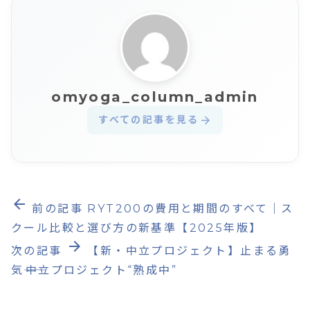
omyoga_column_admin
すべての記事を見る
arrow_forward
arrow_back
前の記事
RYT200の費用と期間のすべて｜ス
クール比較と選び方の新基準【2025年版】
arrow_forward
次の記事
【新・中立プロジェクト】止まる勇
気――中立プロジェクト“熟成中”