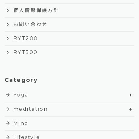
keyboard_arrow_right
個人情報保護方針
keyboard_arrow_right
お問い合わせ
keyboard_arrow_right
RYT200
keyboard_arrow_right
RYT500
Category
+
arrow_forward
Yoga
+
arrow_forward
meditation
arrow_forward
Mind
arrow_forward
Lifestyle