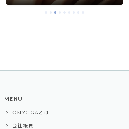
MENU
keyboard_arrow_right
OMYOGAとは
keyboard_arrow_right
会社概要