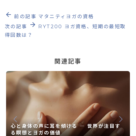
arrow_back
前の記事
マタニティヨガの資格
arrow_forward
次の記事
RYT200 ヨガ資格、短期の最短取
得回数は？
関連記事
心と身体の声に耳を傾ける ― 世界が注目す
る瞑想とヨガの価値