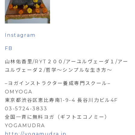
Instagram
FB
山林佑香里/RYT２００/アーユルヴェーダ１/アー
ユルヴェーダ２/哲学～シンプルな生き方～
–ヨガインストラクター養成専門スクール–
OMYOGA
東京都渋谷区恵比寿南1-9-4 長谷川力ビル4F
03-5724-3833
全国一斉に無料ヨガ（ギフトエコノミー）
YOGAMUDRA
http://yogamudra.jp