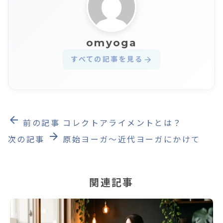
omyoga
すべての記事を見る
arrow_forward
arrow_back
前の記事
コレクトアライメントとは？
arrow_forward
次の記事
原始ヨーガ〜近代ヨーガにかけて
関連記事