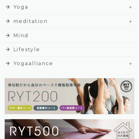
+
arrow_forward
Yoga
+
arrow_forward
meditation
arrow_forward
Mind
arrow_forward
Lifestyle
+
arrow_forward
Yogaalliance