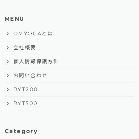
MENU
keyboard_arrow_right
OMYOGAとは
keyboard_arrow_right
会社概要
keyboard_arrow_right
個人情報保護方針
keyboard_arrow_right
お問い合わせ
keyboard_arrow_right
RYT200
keyboard_arrow_right
RYT500
Category