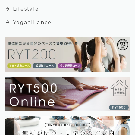
arrow_forward
Lifestyle
+
arrow_forward
Yogaalliance