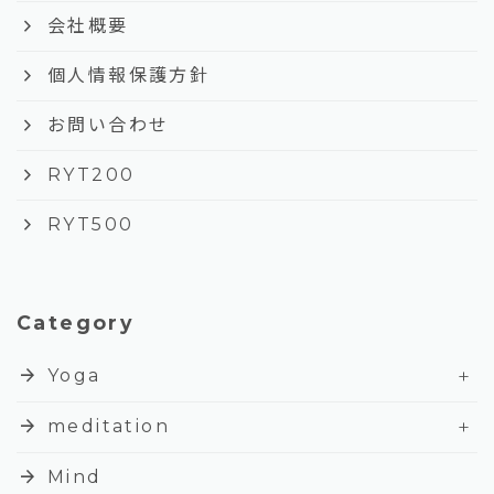
keyboard_arrow_right
会社概要
keyboard_arrow_right
個人情報保護方針
keyboard_arrow_right
お問い合わせ
keyboard_arrow_right
RYT200
keyboard_arrow_right
RYT500
Category
+
arrow_forward
Yoga
+
arrow_forward
meditation
arrow_forward
Mind