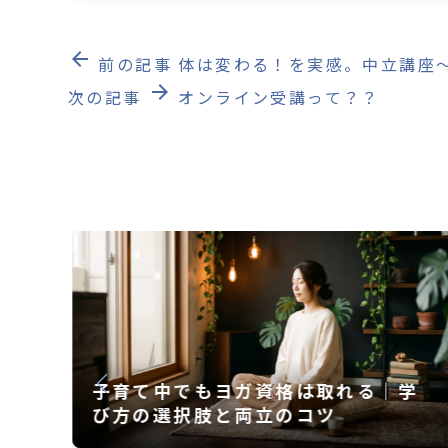
arrow_back
前の記事
体は変わる！を実感。中立講座
arrow_forward
次の記事
オンライン受講って？？
学
心と身体の声に耳を傾ける ― 世界が
注目する瞑想とヨガの価値