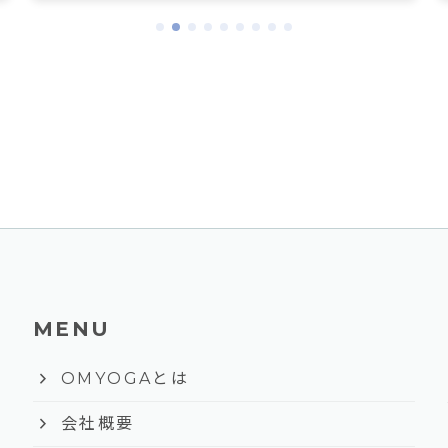
MENU
keyboard_arrow_right
OMYOGAとは
keyboard_arrow_right
会社概要