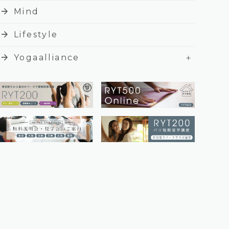
arrow_forward
Mind
arrow_forward
Lifestyle
+
arrow_forward
Yogaalliance