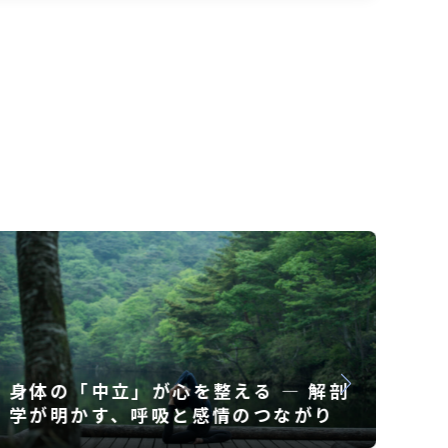
環境にやさしい暮らしを続けるため
心
に、大切にしたい考え方
呼