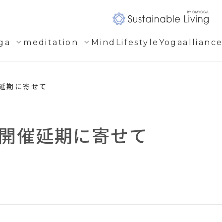
expand_more
expand_more
ga
meditation
Mind
Lifestyle
Yogaallianc
催延期に寄せて
0 開催延期に寄せて