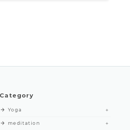
Category
+
arrow_forward
Yoga
+
arrow_forward
meditation