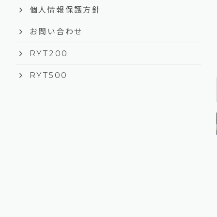
keyboard_arrow_right
個人情報保護方針
keyboard_arrow_right
お問い合わせ
keyboard_arrow_right
RYT200
keyboard_arrow_right
RYT500