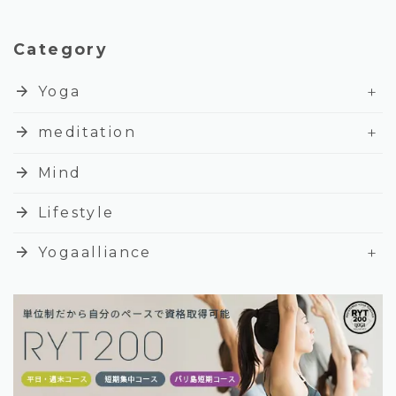
Category
+
arrow_forward
Yoga
+
arrow_forward
meditation
arrow_forward
Mind
arrow_forward
Lifestyle
+
arrow_forward
Yogaalliance