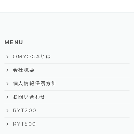
MENU
keyboard_arrow_right
OMYOGAとは
keyboard_arrow_right
会社概要
keyboard_arrow_right
個人情報保護方針
keyboard_arrow_right
お問い合わせ
keyboard_arrow_right
RYT200
keyboard_arrow_right
RYT500