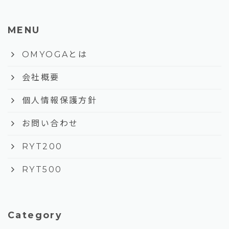
MENU
keyboard_arrow_right
OMYOGAとは
keyboard_arrow_right
会社概要
keyboard_arrow_right
個人情報保護方針
keyboard_arrow_right
お問い合わせ
keyboard_arrow_right
RYT200
keyboard_arrow_right
RYT500
Category