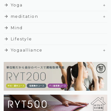
+
arrow_forward
Yoga
+
arrow_forward
meditation
arrow_forward
Mind
arrow_forward
Lifestyle
+
arrow_forward
Yogaalliance