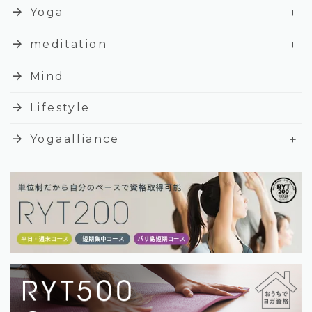
+
arrow_forward
Yoga
+
arrow_forward
meditation
arrow_forward
Mind
arrow_forward
Lifestyle
+
arrow_forward
Yogaalliance