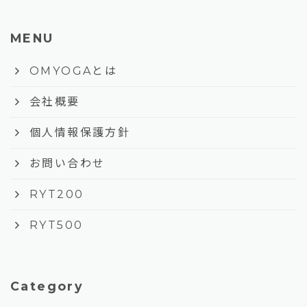
MENU
keyboard_arrow_right
OMYOGAとは
keyboard_arrow_right
会社概要
keyboard_arrow_right
個人情報保護方針
keyboard_arrow_right
お問い合わせ
keyboard_arrow_right
RYT200
keyboard_arrow_right
RYT500
Category