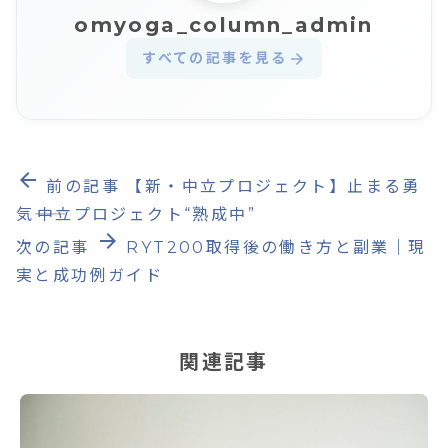
omyoga_column_admin
すべての記事を見る
arrow_forward
arrow_back
前の記事
【新・中立プロジェクト】止まる勇
気――中立プロジェクト“熟成中”
arrow_forward
次の記事
RYT200取得後の働き方と副業｜現
実と成功例ガイド
関連記事