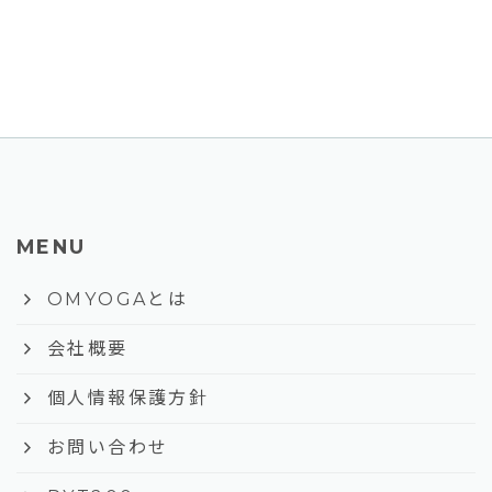
MENU
keyboard_arrow_right
OMYOGAとは
keyboard_arrow_right
会社概要
keyboard_arrow_right
個人情報保護方針
keyboard_arrow_right
お問い合わせ