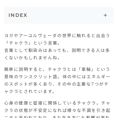
+
INDEX
人体の中心に並んだ7つのチャクラ
ヨガやアーユルヴェーダの世界に触れると出会う
【第1チャクラ】ムーラダーラ・チャクラ
（Muladhara cakra）
「チャクラ」という言葉。
言葉として馴染みはあっても、説明できる人は多
【第2チャクラ】スヴァディスターナ・チャク
くないかもしれませんね。
ラ（Svadhisthana cakra）
簡単に説明すると、チャクラとは「車輪」という
【第3チャクラ】マニプーラ・チャクラ
（Manipura cakra）
意味のサンスクリット語。
体の中にはエネルギー
のスポット
が多くあり、その中の
主要な7つ
がチ
【第4チャクラ】アナハータ・チャクラ
ャクラとされています。
（Anahata cakra）
心身の健康と密接に関係しているチャクラ。チャ
【第5チャクラ】ヴィシュッダ・チャクラ
（Vishuddha cakra）
クラの状態が不安定になれば様々な不調を引き起
こすと言われており、また生き方にも影響が表れ