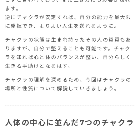
【第6チャクラ】アジュナ・チャクラ（Ajna
ます。
cakra）
逆にチャクラが安定すれば、自分の能力を最大限
【第7チャクラ】サハスラーラ・チャクラ
に発揮でき、よりよい人生を送れるように。
（Sahasrara cakra）
チャクラの状態は生まれ持ったその人の資質もあ
【おわりに】チャクラを整えてよりよい人生
りますが、自分で整えることも可能です。チャク
に
ラを知れば心と体のバランスが整い、自分らしく
生きる手助けとなるはず。
チャクラの理解を深めるため、今回はチャクラの
場所と性質について解説していきましょう。
人体の中心に並んだ7つのチャクラ