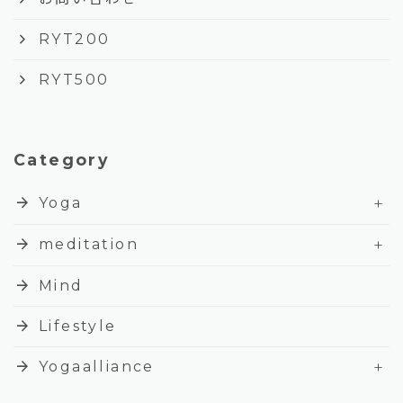
keyboard_arrow_right
RYT200
keyboard_arrow_right
RYT500
Category
+
arrow_forward
Yoga
+
arrow_forward
meditation
arrow_forward
Mind
arrow_forward
Lifestyle
+
arrow_forward
Yogaalliance