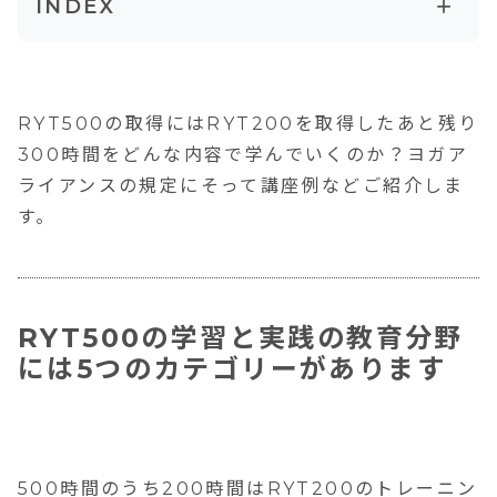
+
INDEX
RYT500の学習と実践の教育分野には5つの
カテゴリーがあります
RYT500取得のための300時間のトレーニン
RYT500の取得にはRYT200を取得したあと残り
グにはどんな講座があるの？
300時間をどんな内容で学んでいくのか？ヨガア
ライアンスの規定にそって講座例などご紹介しま
OMYOGAで学べるRYT500対象講座
す。
RYT500の学習と実践の教育分野
には5つのカテゴリーがあります
500時間のうち200時間はRYT200のトレーニン