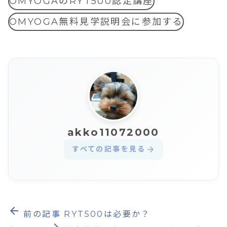
OMYOGAのRYT500認定講座
OMYOGA無料見学説明会に参加する
akko11072000
すべての記事を見る
arrow_forward
arrow_back
前の記事
RYT500は必要か？