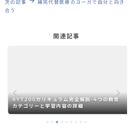
arrow_forward
次の記事
補完代替医療のヨーガで自分と向き
合う
関連記事
RYT200カリキュラム完全解説-4つの教育
カテゴリーと学習内容の詳細