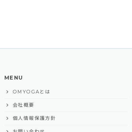
MENU
keyboard_arrow_right
OMYOGAとは
keyboard_arrow_right
会社概要
keyboard_arrow_right
個人情報保護方針
keyboard_arrow_right
お問い合わせ