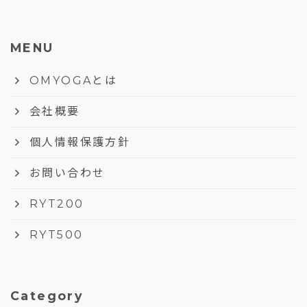
MENU
keyboard_arrow_right
OMYOGAとは
keyboard_arrow_right
会社概要
keyboard_arrow_right
個人情報保護方針
keyboard_arrow_right
お問い合わせ
keyboard_arrow_right
RYT200
keyboard_arrow_right
RYT500
Category