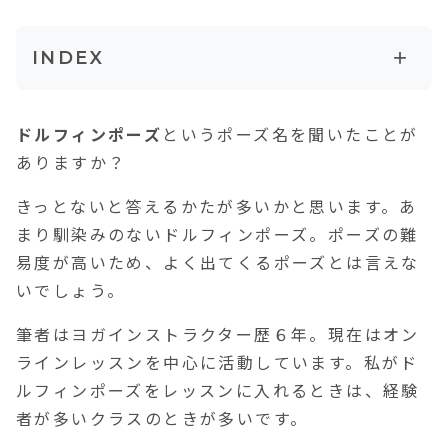
+
INDEX
１．ドルフィンポーズとはこんなポーズ
ドルフィンポーズ
というポーズ名を聞いたことが
２．ドルフィンポーズの効果・効能
ありますか？
2-1.下半身の柔軟性アップ
きっとないと答えるかたが多いかと思います。あ
2-2.腕の筋力アップ
まり馴染みのないドルフィンポーズ。ポーズの難
2-3.ストレス発散
易度が高いため、よく出てくるポーズとは言えな
いでしょう。
筆者はヨガインストラクター歴６年。現在はオン
ラインレッスンを中心に活動しています。私がド
ルフィンポーズをレッスンに入れるときは、経験
者が多いクラスのときが多いです。