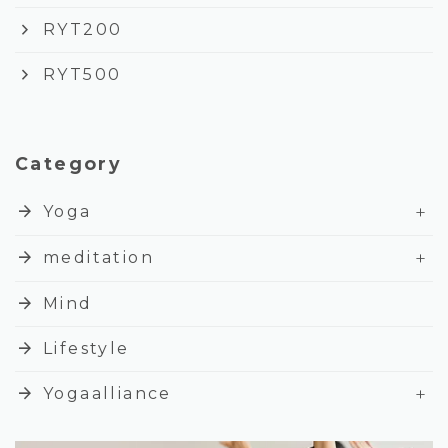
keyboard_arrow_right
RYT200
keyboard_arrow_right
RYT500
Category
+
arrow_forward
Yoga
+
arrow_forward
meditation
arrow_forward
Mind
arrow_forward
Lifestyle
+
arrow_forward
Yogaalliance