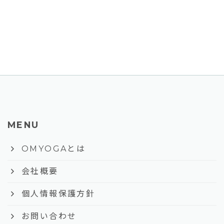
MENU
keyboard_arrow_right
OMYOGAとは
keyboard_arrow_right
会社概要
keyboard_arrow_right
個人情報保護方針
keyboard_arrow_right
お問い合わせ