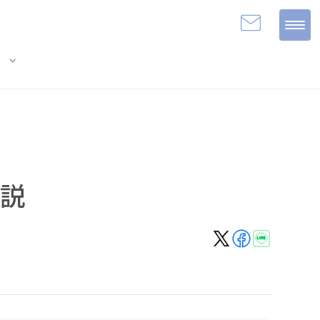
expand_more
e
説