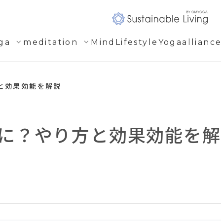
expand_more
expand_more
ga
meditation
Mind
Lifestyle
Yogaallianc
と効果効能を解説
に？やり方と効果効能を解