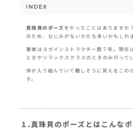
INDEX
１.真珠貝のポーズとはこんなポーズ
真珠貝のポーズ
をやったことはありますか
２．真珠貝のポーズの効果・効能
のため、なじみがないかたも多いかもしれ
2-1.股関節まわりの柔軟性アップ
筆者はヨガインストラクター歴７年。現在
2-2生理痛・生理不順の緩和
ときやリラックスクラスのときのみ行って
2-3.骨盤底筋群の強化
体が入り組んでいて難しそうに見えるこの
す。
１.真珠貝のポーズとはこんなポ