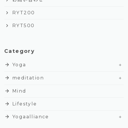
keyboard_arrow_right
RYT200
keyboard_arrow_right
RYT500
Category
+
arrow_forward
Yoga
+
arrow_forward
meditation
arrow_forward
Mind
arrow_forward
Lifestyle
+
arrow_forward
Yogaalliance