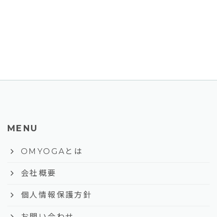
MENU
keyboard_arrow_right
OMYOGAとは
keyboard_arrow_right
会社概要
keyboard_arrow_right
個人情報保護方針
keyboard_arrow_right
お問い合わせ