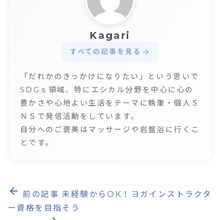
Kagari
すべての記事を見る
arrow_forward
「だれかのきっかけになりたい」という思いで
SDGｓ領域、特にエシカル分野を中心に心の
豊かさや心地よい生活をテーマに執筆・個人Ｓ
ＮＳで発信活動をしています。
自分へのご褒美はマッサージや岩盤浴に行くこ
とです。
arrow_back
前の記事
未経験からOK！ヨガインストラクタ
ー資格を目指そう