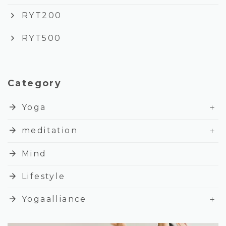
keyboard_arrow_right
RYT200
keyboard_arrow_right
RYT500
Category
+
arrow_forward
Yoga
+
arrow_forward
meditation
arrow_forward
Mind
arrow_forward
Lifestyle
+
arrow_forward
Yogaalliance