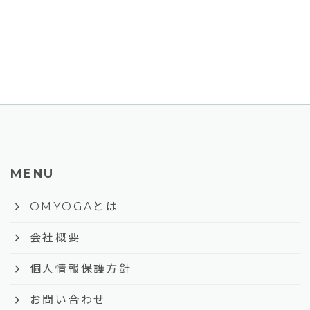
MENU
keyboard_arrow_right
OMYOGAとは
keyboard_arrow_right
会社概要
keyboard_arrow_right
個人情報保護方針
keyboard_arrow_right
お問い合わせ