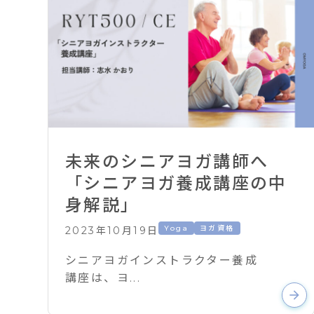
未来のシニアヨガ講師へ
「シニアヨガ養成講座の中
身解説」
Yoga
ヨガ資格
2023年10月19日
シニアヨガインストラクター養成
講座は、ヨ...
arrow_forward