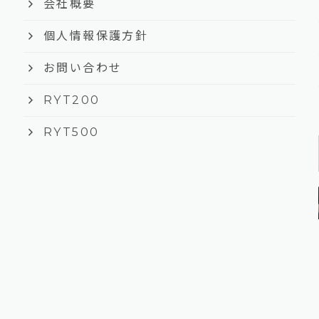
keyboard_arrow_right
会社概要
keyboard_arrow_right
個人情報保護方針
keyboard_arrow_right
お問い合わせ
keyboard_arrow_right
RYT200
keyboard_arrow_right
RYT500