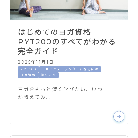
はじめてのヨガ資格｜
RYT200のすべてがわかる
完全ガイド
2025年11月1日
RYT200
ヨガインストラクターになるには
ヨガ資格
働くこと
ヨガをもっと深く学びたい、いつ
か教えてみ...
arrow_forward