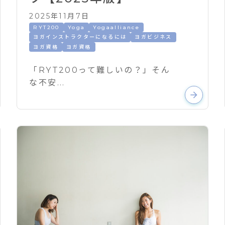
2025年11月7日
RYT200
Yoga
Yogaalliance
ヨガインストラクターになるには
ヨガビジネス
ヨガ資格
ヨガ資格
「RYT200って難しいの？」そん
な不安...
arrow_forward