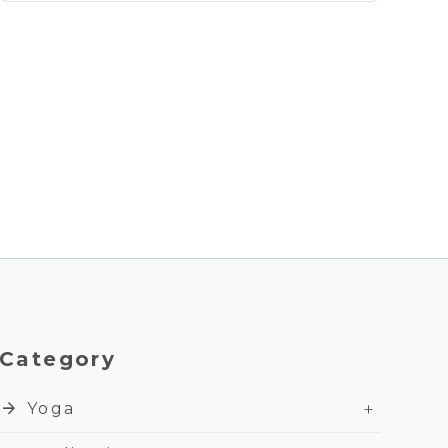
Category
+
arrow_forward
Yoga