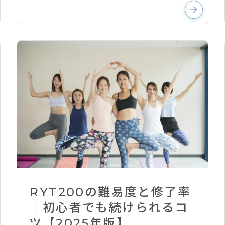
arrow_forward
RYT200の難易度と修了率
｜初心者でも続けられるコ
ツ【2025年版】