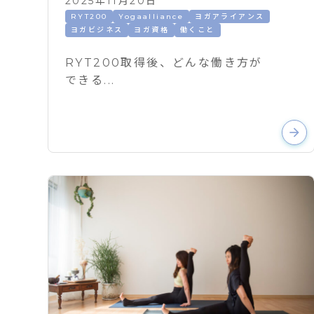
2025年11月20日
RYT200
Yogaalliance
ヨガアライアンス
ヨガビジネス
ヨガ資格
働くこと
RYT200取得後、どんな働き方が
できる...
arrow_forward