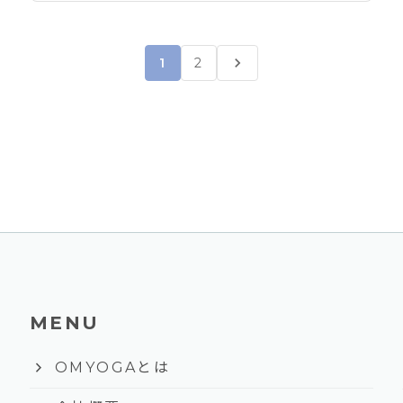
chevron_right
1
2
MENU
keyboard_arrow_right
OMYOGAとは