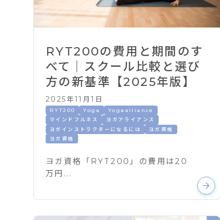
RYT200の費用と期間のす
べて｜スクール比較と選び
方の新基準【2025年版】
2025年11月1日
RYT200
Yoga
Yogaalliance
マインドフルネス
ヨガアライアンス
ヨガインストラクターになるには
ヨガ資格
ヨガ資格
ヨガ資格「RYT200」の費用は20
万円...
arrow_forward