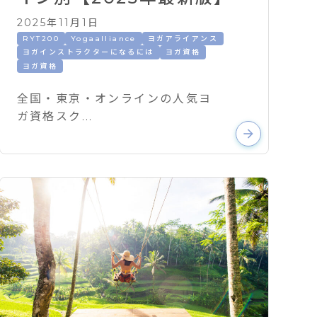
2025年11月1日
RYT200
Yogaalliance
ヨガアライアンス
ヨガインストラクターになるには
ヨガ資格
ヨガ資格
全国・東京・オンラインの人気ヨ
ガ資格スク...
arrow_forward