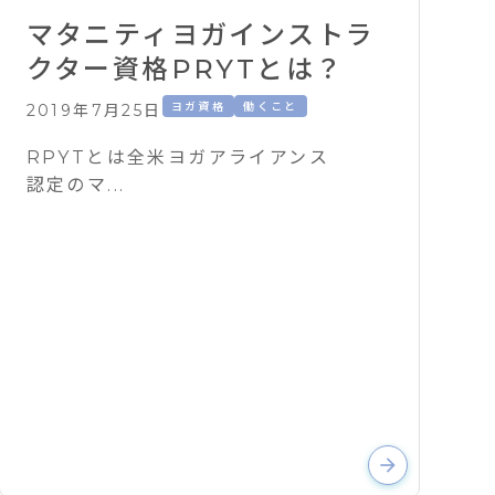
マタニティヨガインストラ
クター資格PRYTとは？
ヨガ資格
働くこと
2019年7月25日
RPYTとは全米ヨガアライアンス
認定のマ...
arrow_forward