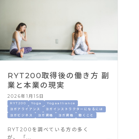
RYT200取得後の働き方 副
業と本業の現実
2026年1月15日
RYT200
Yoga
Yogaalliance
ヨガアライアンス
ヨガインストラクターになるには
ヨガビジネス
ヨガ資格
ヨガ資格
働くこと
RYT200を調べている方の多く
が、 「...