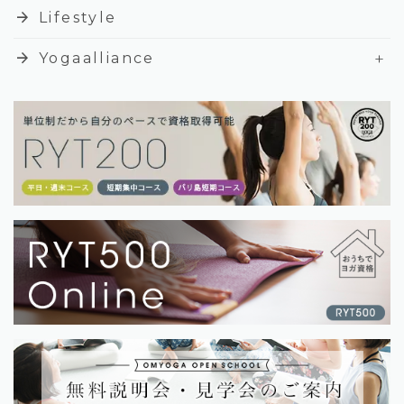
arrow_forward
Lifestyle
+
arrow_forward
Yogaalliance