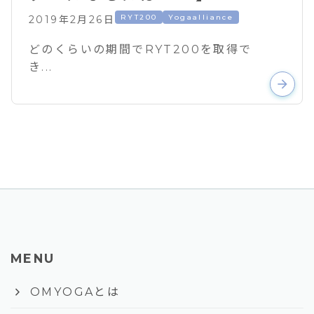
RYT200
Yogaalliance
2019年2月26日
どのくらいの期間でRYT200を取得で
き...
arrow_forward
MENU
keyboard_arrow_right
OMYOGAとは