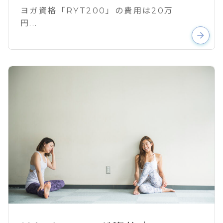
ヨガ資格「RYT200」の費用は20万
円...
arrow_forward