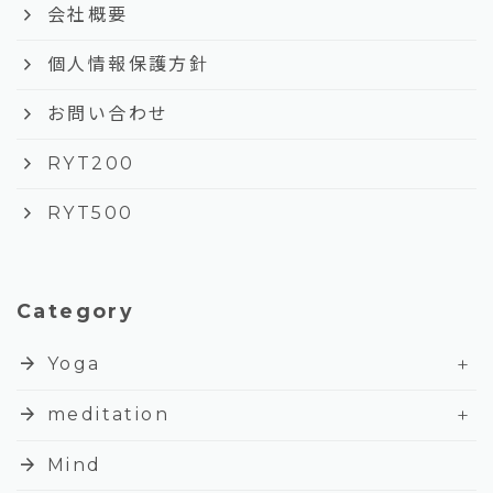
keyboard_arrow_right
会社概要
keyboard_arrow_right
個人情報保護方針
keyboard_arrow_right
お問い合わせ
keyboard_arrow_right
RYT200
keyboard_arrow_right
RYT500
Category
+
arrow_forward
Yoga
+
arrow_forward
meditation
arrow_forward
Mind