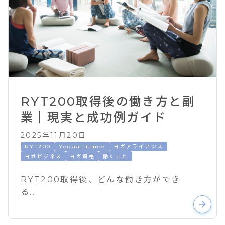
RYT200取得後の働き方と副
業｜現実と成功例ガイド
2025年11月20日
RYT200
Yogaalliance
ヨガアライアンス
ヨガビジネス
ヨガ資格
働くこと
RYT200取得後、どんな働き方ができ
る...
arrow_forward