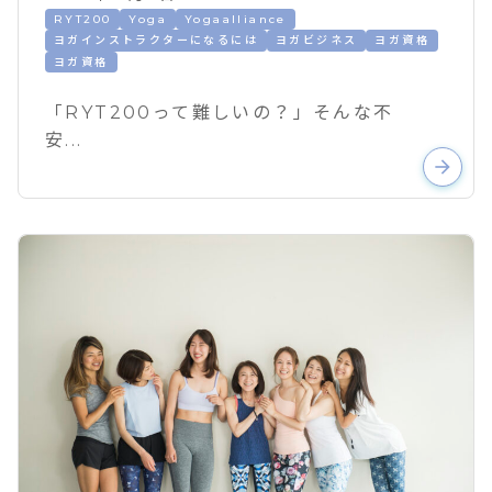
RYT200
Yoga
Yogaalliance
ヨガインストラクターになるには
ヨガビジネス
ヨガ資格
ヨガ資格
「RYT200って難しいの？」そんな不
安...
arrow_forward