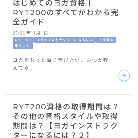
はじめてのヨガ資格｜
RYT200のすべてがわかる完
全ガイド
2025年11月1日
RYT200
ヨガインストラクターになるには
ヨガ資格
働くこと
ヨガをもっと深く学びたい、いつか教
えてみ...
arrow_forward
RYT200資格の取得期間は？
その他の資格スタイルや取得
期間は？【ヨガインストラク
ターになるには？２】