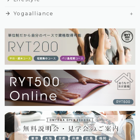
+
arrow_forward
Yogaalliance