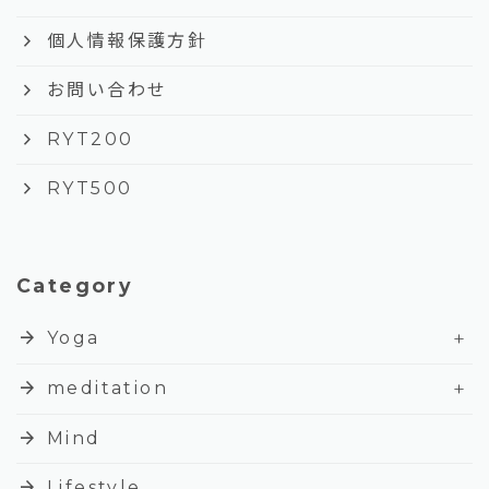
keyboard_arrow_right
個人情報保護方針
keyboard_arrow_right
お問い合わせ
keyboard_arrow_right
RYT200
keyboard_arrow_right
RYT500
Category
+
arrow_forward
Yoga
+
arrow_forward
meditation
arrow_forward
Mind
arrow_forward
Lifestyle