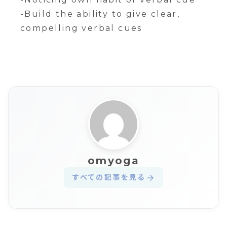
-Build the ability to give clear,
compelling verbal cues
omyoga
すべての記事を見る
arrow_forward