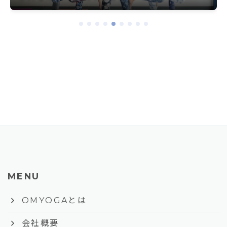
MENU
keyboard_arrow_right
OMYOGAとは
keyboard_arrow_right
会社概要