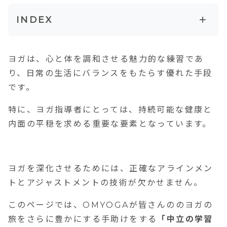
+
INDEX
自信を持って指導するための基盤を築く
ヨガは、
心と体を調和させる魅力的な練習であ
解剖学を通じて深化する知識
り、日常の生活にバランスをもたらす優れた手段
アジャストメントの技術を磨く
です。
あなたのヨガの旅を共に歩む
特に、ヨガ指導者にとっては、
持続可能な健康と
受講生の声
内面の平穏を求める重要な要素
となっています。
ベジ美さん
「中立と出会ってその不安が払拭」 Rika
ヨガを深化させるためには、正確なアラインメン
さん
トとアジャストメントの技術が欠かせません。
アンケート回答
このページでは、OMYOGAが皆さんののヨガの
旅をさらに豊かにする手助けをする
「中立の学習