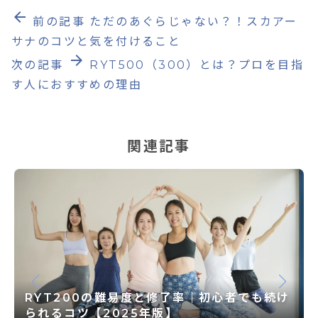
arrow_back
前の記事
ただのあぐらじゃない？！スカアー
サナのコツと気を付けること
arrow_forward
次の記事
RYT500（300）とは？プロを目指
す人におすすめの理由
関連記事
RYT200の難易度と修了率｜初心者でも続け
られるコツ【2025年版】