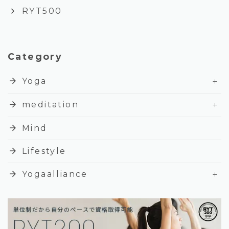
keyboard_arrow_right
RYT500
Category
+
arrow_forward
Yoga
+
arrow_forward
meditation
arrow_forward
Mind
arrow_forward
Lifestyle
+
arrow_forward
Yogaalliance