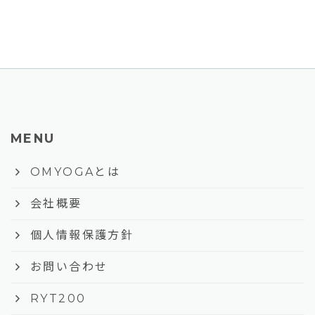
MENU
keyboard_arrow_right
OMYOGAとは
keyboard_arrow_right
会社概要
keyboard_arrow_right
個人情報保護方針
keyboard_arrow_right
お問い合わせ
keyboard_arrow_right
RYT200