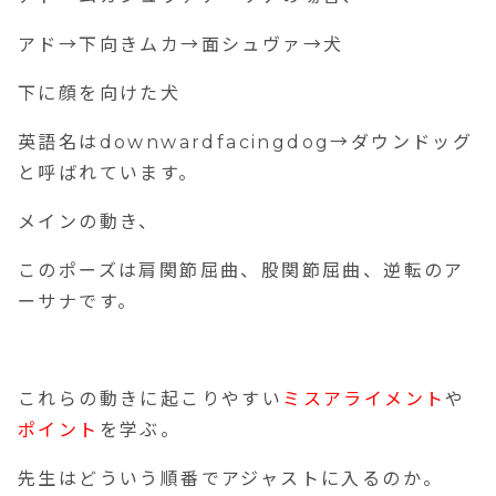
アド
→
下向きムカ
→
面シュヴァ
→
犬
下に顔を向けた犬
英語名は
downwardfacingdog→
ダウンドッグ
と呼ばれています。
メインの動き、
このポーズは肩関節屈曲、股関節屈曲、逆転のア
ーサナです。
これらの動きに起こりやすい
ミスアライメント
や
ポイント
を学ぶ。
先生はどういう順番でアジャストに入るのか。