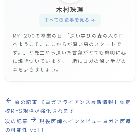
木村珠理
すべての記事を見る
arrow_forward
RYT200の卒業の日 「深い学びの森の入り口
へようこそ。ここからが深い森のスタートで
す。」と先生から頂いた言葉がとても鮮明に心
に焼きついています。一緒にヨガの深い学びの
森を歩きましょう。
arrow_back
前の記事
【ヨガアライアンス最新情報】認定
校RYS規格が強化されます
arrow_forward
次の記事
現役医師へインタビューヨガと医療
の可能性 vol.1