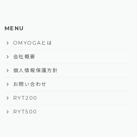
MENU
keyboard_arrow_right
OMYOGAとは
keyboard_arrow_right
会社概要
keyboard_arrow_right
個人情報保護方針
keyboard_arrow_right
お問い合わせ
keyboard_arrow_right
RYT200
keyboard_arrow_right
RYT500