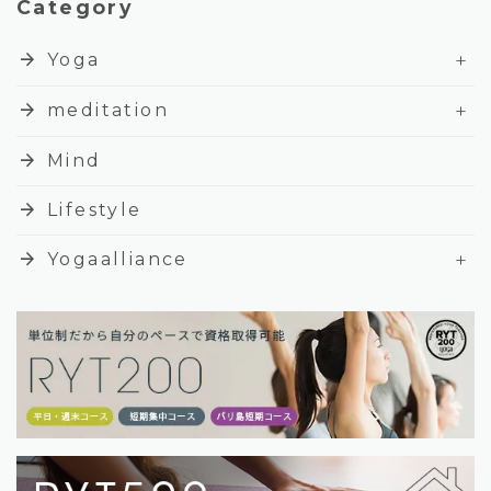
Category
+
arrow_forward
Yoga
+
arrow_forward
meditation
arrow_forward
Mind
arrow_forward
Lifestyle
+
arrow_forward
Yogaalliance