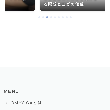
る瞑想とヨガの価値
MENU
keyboard_arrow_right
OMYOGAとは