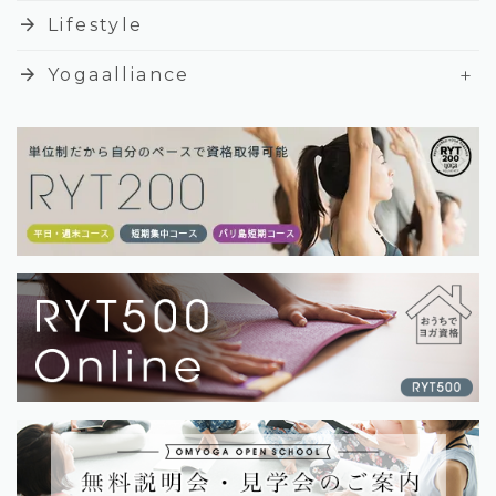
arrow_forward
Lifestyle
+
arrow_forward
Yogaalliance