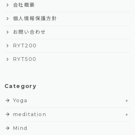
keyboard_arrow_right
会社概要
keyboard_arrow_right
個人情報保護方針
keyboard_arrow_right
お問い合わせ
keyboard_arrow_right
RYT200
keyboard_arrow_right
RYT500
Category
+
arrow_forward
Yoga
+
arrow_forward
meditation
arrow_forward
Mind