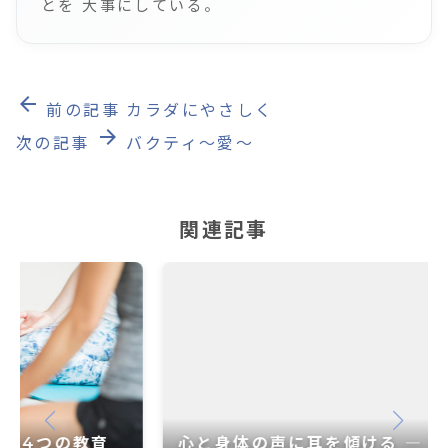
とを 大事にしている。
arrow_back
前の記事
カラダにやさしく
arrow_forward
次の記事
バクティ～愛～
関連記事
心と身体の声に耳を傾ける ― 世界が注目す