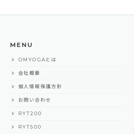
MENU
keyboard_arrow_right
OMYOGAとは
keyboard_arrow_right
会社概要
keyboard_arrow_right
個人情報保護方針
keyboard_arrow_right
お問い合わせ
keyboard_arrow_right
RYT200
keyboard_arrow_right
RYT500