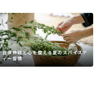
ジェンダーとは‐格差を埋める気づ
きのヒント‐