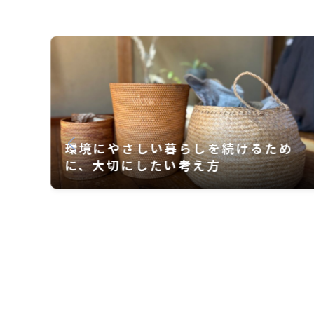
るため
玉ねぎ・にんにく抜きのヨギズフ
ド〜ヨガ実践者の食事法とは〜