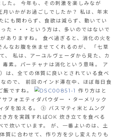
ました。 今年も、その刺激を楽しみなが
正月いかがお過ごしでしたか？ 私は、年末
いたにも関わらず、食欲は減らず、動いてい
まった・・・という方は、多いのではないで
習がありますね。 食べ過ぎると、消化の火を
そんなお腹を休ませてくれるのが、 「七草
して、 私は、アーユルヴェーダから見た、カ
、毒素。パーチャナは消化という意味。 ア
し）は、全ての体質に良いとされている食べ
なので、 前回のインド滞在中、ほぼ毎日食
いご飯ですね。
作り方はと
・アサフォエティダパウダー ・ターメリック
ィダを加える。 ③ バスマティ米とムング
炊き方を実践すればOK 炊き立てを食べる
べで炊いています。 が、一番よいのは、土
、体質に合わせて、作り方を少し変えたりも