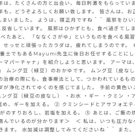
年は、たくさんの方と出会い、毎日刺激をもらってい
年も、どうぞよろしくお願い致します。 皆さんは、お
まいました。 ようは、寝正月ですね＾＾ 風邪をひ
と反省しています。 風邪はひかずとも、食べ過ぎてし
食べたあと、 「ななくさがゆ」というものを食べる風
 せっせと頑張ったカラダは、疲れてしまうのです。 
栄養士でもあるMayumi先生に後日お任せすることに
ーマパーチャナ」を紹介しようと思います。 アーマは
」 ムング豆（緑豆）のおかゆです。 ムング豆（皮な
の治療の際にも、食事療法として、つかわれているもの
ダが浄化されてゆくのを感じてました。 手前の黄色
ムング豆（緑豆の皮なし） ・お水 ・ギー ・クミン 
温め、ギーを加える。 ② クミンシードとアサフォエテ
うがのすりおろし、岩塩を加える。 ⑤ あとは、ご飯の
喜んでいるのが分かります＞ ＜ 私は、いつも圧力な
きます。 水加減は調整してみてくださいね＾＾ また