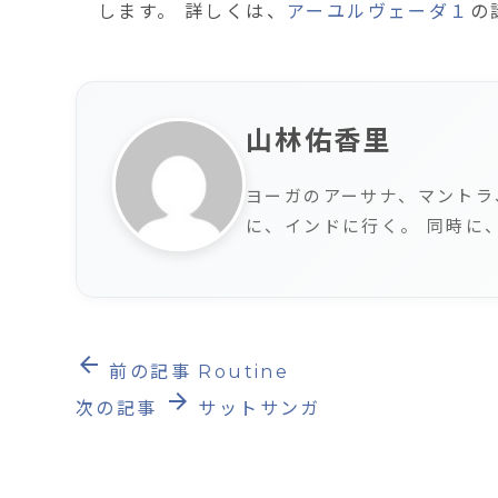
します。 詳しくは、
アーユルヴェーダ１
の
山林佑香里
ヨーガのアーサナ、マントラ
に、インドに行く。 同時に
arrow_back
前の記事
Routine
arrow_forward
次の記事
サットサンガ