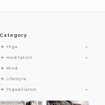
Category
+
arrow_forward
Yoga
+
arrow_forward
meditation
arrow_forward
Mind
arrow_forward
Lifestyle
+
arrow_forward
Yogaalliance