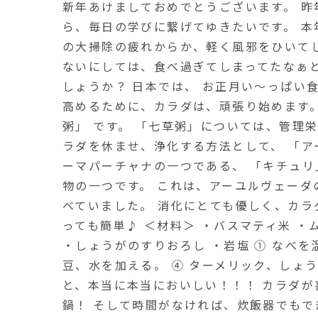
新年あけましておめでとうございます。 昨
ら、毎日の学びに繋げてゆきたいです。 本
の大掃除の疲れからか、軽く風邪をひいてし
ないにしては、食べ過ぎてしまってたなぁ
しょうか？ 日本では、 お正月い～っぱい
高めるために、カラダは、頑張り始めます。
粥」 です。 「七草粥」については、管理
ラダを休ませ、浄化する方法として、 「ア
ーマパーチャナの一つである、 「キチュリ
物の一つです。 これは、アーユルヴェーダ
べていました。 消化にとても優しく、カラ
っても簡単♪ ＜材料＞ ・バスマティ米 ・
・しょうがのすりおろし ・岩塩 ① なべを
豆、水を加える。 ④ ターメリック、しょ
と、本当に本当においしい！！！ カラダが
鍋！ そして時間がなければ、炊飯器でもで