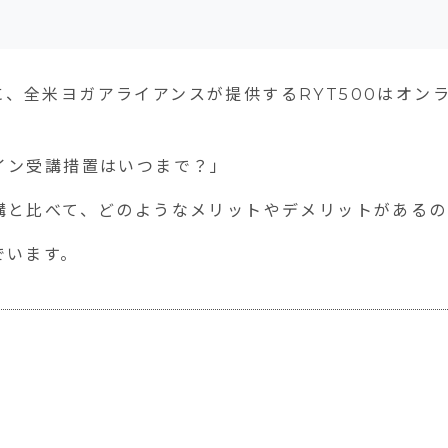
かけに、全米ヨガアライアンスが提供するRYT500はオ
のはいつまで？
イン受講措置はいつまで？」
ット
講と比べて、どのようなメリットやデメリットがあるの
でいます。
で受講できる