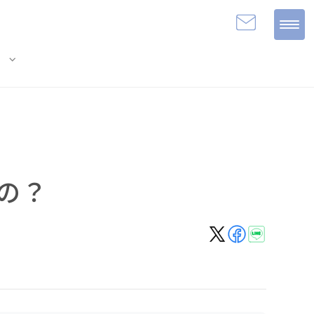
expand_more
e
るの？