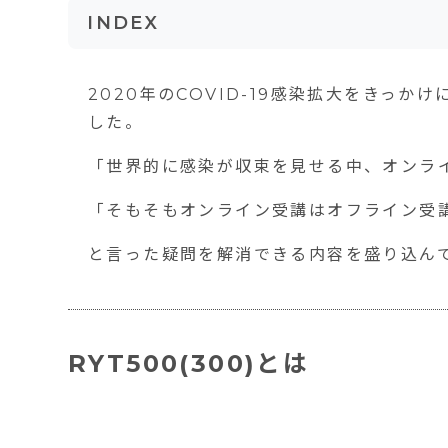
INDEX
RYT500(300)とは
2020年のCOVID-19感染拡大をきっ
RYT500(300)オンラインとは
した。
RYT500(300)をオンライン受講できる
「世界的に感染が収束を見せる中、オンラ
RYT500(300)をオンライン受講するメリ
「そもそもオンライン受講はオフライン受
通学より費用が安い
と言った疑問を解消できる内容を盛り込ん
ライフスタイルを崩さず、自分のペース
何度でも受講できる
RYT500(300)とは