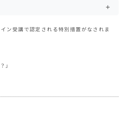
+
ンライン受講で認定される特別措置がなされま
？」