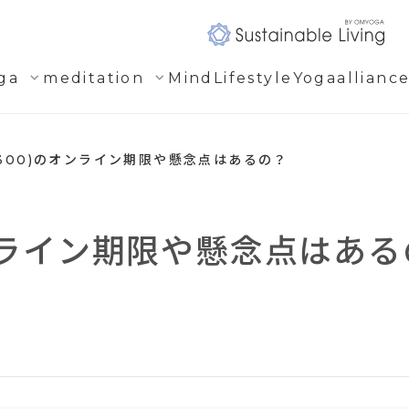
expand_more
expand_more
ga
meditation
Mind
Lifestyle
Yogaallianc
0(300)のオンライン期限や懸念点はあるの？
のオンライン期限や懸念点はあ