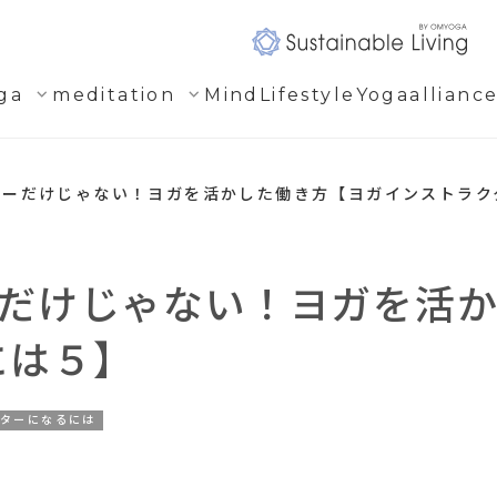
expand_more
expand_more
ga
meditation
Mind
Lifestyle
Yogaallianc
ターだけじゃない！ヨガを活かした働き方【ヨガインストラク
だけじゃない！ヨガを活
には５】
クターになるには