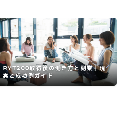
ヨ
RYT200の難易度と修了率｜初心者
国
でも続けられるコツ【2025年版】
新