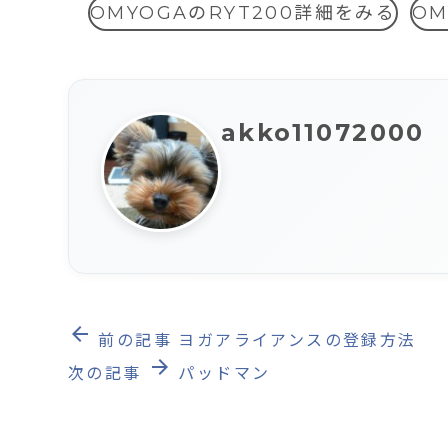
OMYOGAのRYT200詳細をみる
O
akko11072000
arrow_back
前の記事
ヨガアライアンスの登録方法
arrow_forward
次の記事
パッドマン