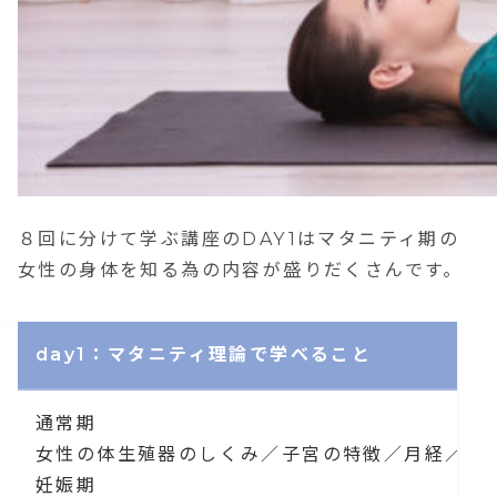
８回に分けて学ぶ講座のDAY1はマタニティ期の
女性の身体を知る為の内容が盛りだくさんです。
day1：マタニティ理論で学べること
通常期
女性の体生殖器のしくみ／子宮の特徴／月経／分
妊娠期