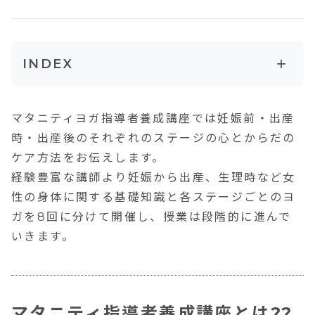
+
INDEX
マタニティ指導者養成講座とは??
マタニティヨガ指導者養成講座では妊娠前・出産
マタニティ期の女性の身体を知る
時・出産後のそれぞれのステージの心とからだの
産後に動ける体づくりを学び、実践
ケア方法をお伝えします。
マタニティ期の緩和と休息を学ぶ
経験豊富な講師より妊娠から出産、生理時など女
性の身体に関する基礎知識と各ステージごとのヨ
産後３日から可能！体型が戻るコアトレを学
ガを8回に分けて開催し、授業は段階的に進んで
び、実践
いきます。
講師はどんな人？
受講生の声
今回お話しした講座について
マタニティ指導者養成講座とは??