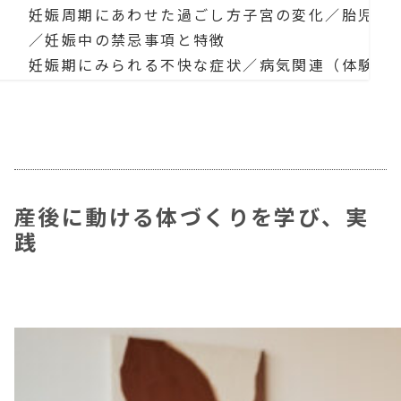
妊娠周期にあわせた過ごし方子宮の変化／胎児の
／妊娠中の禁忌事項と特徴
妊娠期にみられる不快な症状／病気関連（体験談
妊娠期におすすめの過ごし方（体験談）
病院の選び方例（体験談）
出産期
出産時の体出産のながれ／陣痛からいきみ／産道
医療観点からみた出産の現場（体験談）
産後に動ける体づくりを学び、実
出産時のケーススタディー（体験談）
践
分娩スタイル（体験談）
産後期
出産後の体分泌系の変化／体が戻るまで／皮膚、
授乳
赤ちゃんとの過ごし方（体験談）
赤ちゃんの免疫／検査など（体験談）