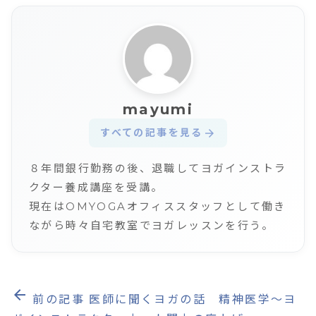
mayumi
すべての記事を見る
arrow_forward
８年間銀行勤務の後、退職してヨガインストラ
クター養成講座を受講。
現在はOMYOGAオフィススタッフとして働き
ながら時々自宅教室でヨガレッスンを行う。
arrow_back
前の記事
医師に聞くヨガの話 精神医学〜ヨ