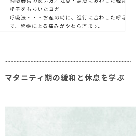
補助器具の使い方／注意・禁忌にあわせた軽減法
椅子をもちいたヨガ
呼吸法・・・お産の時に、進行に合わせた呼吸法
で、緊張による痛みがやわらぎます。
妊娠期におすすめの呼吸法と禁止の呼吸法
出産期の陣痛にあわせた呼吸の練習
瞑想・・・陣痛時に心を乱さない練習法にも！
パートナーとするストレッチ
セルフマッサージケア
マタニティ期の緩和と休息を学ぶ
クラス構成と発表
一例：マタニティヨガクラス/一般クラスへマタニ
場合