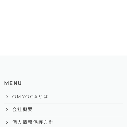
MENU
keyboard_arrow_right
OMYOGAとは
keyboard_arrow_right
会社概要
keyboard_arrow_right
個人情報保護方針