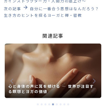
ガインストラクター力・人間力の底上げ〜
arrow_forward
次の記事
自分に一番合う思想はなんだろう？
生き方のヒントを探るヨーガと禅・密教
関連記事
心と身体の声に耳を傾ける ― 世界が注目す
る瞑想とヨガの価値